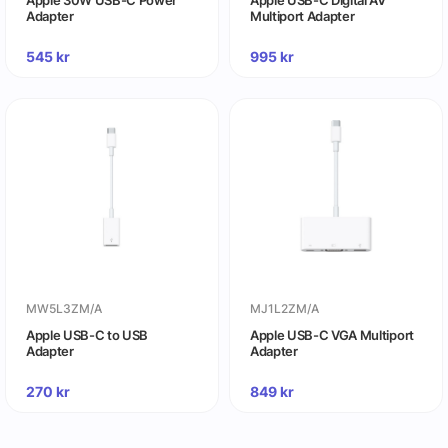
Apple 30W USB-C Power
Apple USB-C Digital AV
Adapter
Multiport Adapter
545
kr
995
kr
MW5L3ZM/A
MJ1L2ZM/A
Apple USB-C to USB
Apple USB-C VGA Multiport
Adapter
Adapter
270
kr
849
kr