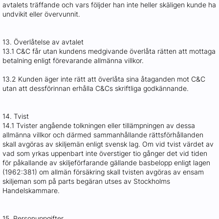
avtalets träffande och vars följder han inte heller skäligen kunde ha
undvikit eller övervunnit.
13. Överlåtelse av avtalet
13.1 C&C får utan kundens medgivande överlåta rätten att mottaga
betalning enligt förevarande allmänna villkor.
13.2 Kunden äger inte rätt att överlåta sina åtaganden mot C&C
utan att dessförinnan erhålla C&Cs skriftliga godkännande.
14. Tvist
14.1 Tvister angående tolkningen eller tillämpningen av dessa
allmänna villkor och därmed sammanhållande rättsförhållanden
skall avgöras av skiljemän enligt svensk lag. Om vid tvist värdet av
vad som yrkas uppenbart inte överstiger tio gånger det vid tiden
för påkallande av skiljeförfarande gällande basbelopp enligt lagen
(1962:381) om allmän försäkring skall tvisten avgöras av ensam
skiljeman som på parts begäran utses av Stockholms
Handelskammare.
15. Personuppgifter