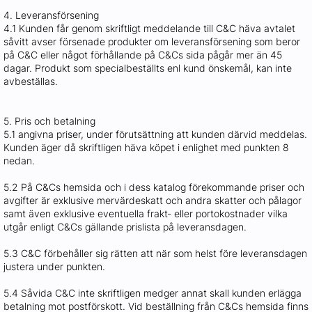
4. Leveransförsening
4.1 Kunden får genom skriftligt meddelande till C&C häva avtalet
såvitt avser försenade produkter om leveransförsening som beror
på C&C eller något förhållande på C&Cs sida pågår mer än 45
dagar. Produkt som specialbeställts enl kund önskemål, kan inte
avbeställas.
5. Pris och betalning
5.1 angivna priser, under förutsättning att kunden därvid meddelas.
Kunden äger då skriftligen häva köpet i enlighet med punkten 8
nedan.
5.2 På C&Cs hemsida och i dess katalog förekommande priser och
avgifter är exklusive mervärdeskatt och andra skatter och pålagor
samt även exklusive eventuella frakt‐ eller portokostnader vilka
utgår enligt C&Cs gällande prislista på leveransdagen.
5.3 C&C förbehåller sig rätten att när som helst före leveransdagen
justera under punkten.
5.4 Såvida C&C inte skriftligen medger annat skall kunden erlägga
betalning mot postförskott. Vid beställning från C&Cs hemsida finns