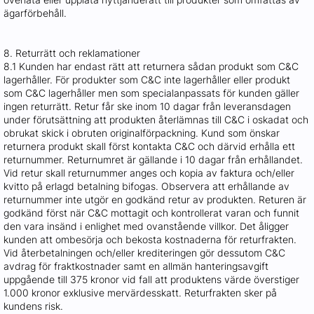
ägarförbehåll.
8. Returrätt och reklamationer
8.1 Kunden har endast rätt att returnera sådan produkt som C&C
lagerhåller. För produkter som C&C inte lagerhåller eller produkt
som C&C lagerhåller men som specialanpassats för kunden gäller
ingen returrätt. Retur får ske inom 10 dagar från leveransdagen
under förutsättning att produkten återlämnas till C&C i oskadat och
obrukat skick i obruten originalförpackning. Kund som önskar
returnera produkt skall först kontakta C&C och därvid erhålla ett
returnummer. Returnumret är gällande i 10 dagar från erhållandet.
Vid retur skall returnummer anges och kopia av faktura och/eller
kvitto på erlagd betalning bifogas. Observera att erhållande av
returnummer inte utgör en godkänd retur av produkten. Returen är
godkänd först när C&C mottagit och kontrollerat varan och funnit
den vara insänd i enlighet med ovanstående villkor. Det åligger
kunden att ombesörja och bekosta kostnaderna för returfrakten.
Vid återbetalningen och/eller krediteringen gör dessutom C&C
avdrag för fraktkostnader samt en allmän hanteringsavgift
uppgående till 375 kronor vid fall att produktens värde överstiger
1.000 kronor exklusive mervärdesskatt. Returfrakten sker på
kundens risk.