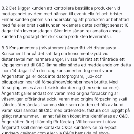
8.2 Det åligger kunden att kontrollera beställda produkter vid
mottagandet av dem med hänsyn till eventuella fel och brister.
Finner kunden genom sin undersökning att produkten är behäftad
med fel eller brist skall kunden reklamera detta skriftligt senast 10
dagar från leveransdagen. Sker inte sådan reklamation anses
kunden ha godtagit det skick som produkten levererats i.
8.3 Konsumentens (privatperson) ångerrätt vid distansavtal ‐
Konsument har på det sätt lag om konsumentskydd vid
distansavtal mm närmare anger, i vissa fall rätt att frånträda ett
köp genom att till C&C lämna eller sända ett meddelande om detta
inom 14 dagar från den dag konsumenten tog emot varan.
Ångerrätten gäller dock inte datorprogram, ljud‐ och
bildupptagningar då förseglingen/plomberingen brutits. Med
försegling avses även teknisk plombering (t ex serienummer).
Ångerrätt gäller endast om varan med originalförpackning är i
väsentligen oförändrat skick. Varan med originalförpackning skall
således återsändas i samma skick som när den erhölls av kund.
Varan skall sändas till C&C med ordersedel, faktura och uppgift på
giltigt returnummer. I annat fall kan köpet inte identifieras av C&C.
Ångerrätten är ej tillämplig för företag. Vill konsument utöva
ångerrätt skall denne kontakta C&Cs kundservice på e‐post
kundservice@cec.com eller via C&Cs hemsida på shop-