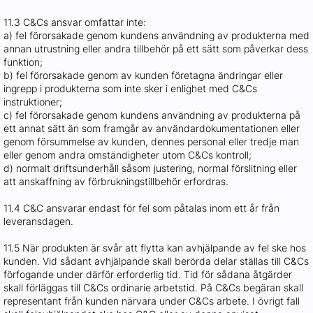
11.3 C&Cs ansvar omfattar inte:
a) fel förorsakade genom kundens användning av produkterna med
annan utrustning eller andra tillbehör på ett sätt som påverkar dess
funktion;
b) fel förorsakade genom av kunden företagna ändringar eller
ingrepp i produkterna som inte sker i enlighet med C&Cs
instruktioner;
c) fel förorsakade genom kundens användning av produkterna på
ett annat sätt än som framgår av användardokumentationen eller
genom försummelse av kunden, dennes personal eller tredje man
eller genom andra omständigheter utom C&Cs kontroll;
d) normalt driftsunderhåll såsom justering, normal förslitning eller
att anskaffning av förbrukningstillbehör erfordras.
11.4 C&C ansvarar endast för fel som påtalas inom ett år från
leveransdagen.
11.5 När produkten är svår att flytta kan avhjälpande av fel ske hos
kunden. Vid sådant avhjälpande skall berörda delar ställas till C&Cs
förfogande under därför erforderlig tid. Tid för sådana åtgärder
skall förläggas till C&Cs ordinarie arbetstid. På C&Cs begäran skall
representant från kunden närvara under C&Cs arbete. I övrigt fall