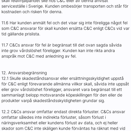
skall felavhjälpandet ske hos C&C eller av denna anvisat
serviceställe i Sverige. Kunden ombesörjer transporten och står för
kostnaden och risken för denna.
11.6 Har kunden anmält fel och det visar sig inte föreligga något fel
som C&C ansvarar för skall kunden ersätta C&C enligt C&Cs vid var
tid gällande prislista.
11.7 C&Cs ansvar för fel är begränsat till det ovan sagda såvida
inte grov vårdslöshet föreligger. Kunden kan inte rikta andra
anspråk mot C&C med anledning av fel.
12. Ansvarsbegränsning
12.1 Skulle skadeståndsansvar eller ersättningsskyldighet uppstå
för C&C enligt förevarande allmänna villkor skall, såvida inte uppsåt
eller grov vårdslöshet föreligger, ansvaret vara begränsat till ett
sammanlagt belopp motsvarande köpeskillingen för den eller de
produkter varpå skadeståndsskyldigheten grundar sig.
12.2 C&Cs ansvar omfattar endast direkta förluster. C&Cs ansvar
omfattar således inte indirekta förluster, såsom förlust i
näringsverksamhet eller kundens förlust av data, och ej heller
skador som C&C inte skäligen kunde förväntas ha räknat med vid