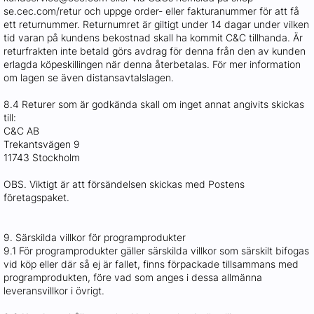
se.cec.com/retur och uppge order‐ eller fakturanummer för att få
ett returnummer. Returnumret är giltigt under 14 dagar under vilken
tid varan på kundens bekostnad skall ha kommit C&C tillhanda. Är
returfrakten inte betald görs avdrag för denna från den av kunden
erlagda köpeskillingen när denna återbetalas. För mer information
om lagen se även distansavtalslagen.
8.4 Returer som är godkända skall om inget annat angivits skickas
till:
C&C AB
Trekantsvägen 9
11743 Stockholm
OBS. Viktigt är att försändelsen skickas med Postens
företagspaket.
9. Särskilda villkor för programprodukter
9.1 För programprodukter gäller särskilda villkor som särskilt bifogas
vid köp eller där så ej är fallet, finns förpackade tillsammans med
programprodukten, före vad som anges i dessa allmänna
leveransvillkor i övrigt.