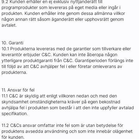
9.2 Kunden erhåller en ej exklusiv nyttjanderätt till
programprodukter som levereras på eget media eller ingår i
produkten. Kunden erhåller inte genom dessa allmänna villkor
någon annan rätt såsom äganderätt eller upphovsrätt genom
avtalet.
10. Garanti
10.1 Produkterna levereras med de garantier som tillverkare eller
leverantör erbjuder C&C. Kunden kan inte åberopa någon
ytterligare produktgaranti från C&C. Garantiperioden förlängs inte
till följd av att C&C avhjälper fel i eller företar omleverans av
produkterna.
11. Ansvar för fel
11.1 C&C är skyldig att enligt villkoren nedan och med den
skyndsamhet omständigheterna kräver på egen bekostnad
avhjälpa fel i produkten som består i att den inte uppfyller avtalad
specifikation.
11.2 C&Cs ansvar omfattar inte fel som är utan betydelse för
produktens avsedda användning och som inte innebär olägenhet
för kunden.