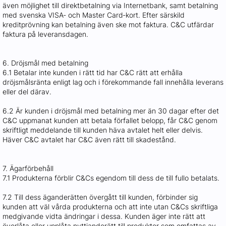
även möjlighet till direktbetalning via Internetbank, samt betalning
med svenska VISA‐ och Master Card‐kort. Efter särskild
kreditprövning kan betalning även ske mot faktura. C&C utfärdar
faktura på leveransdagen.
6. Dröjsmål med betalning
6.1 Betalar inte kunden i rätt tid har C&C rätt att erhålla
dröjsmålsränta enligt lag och i förekommande fall innehålla leverans
eller del därav.
6.2 Är kunden i dröjsmål med betalning mer än 30 dagar efter det
C&C uppmanat kunden att betala förfallet belopp, får C&C genom
skriftligt meddelande till kunden häva avtalet helt eller delvis.
Häver C&C avtalet har C&C även rätt till skadestånd.
7. Ägarförbehåll
7.1 Produkterna förblir C&Cs egendom till dess de till fullo betalats.
7.2 Till dess äganderätten övergått till kunden, förbinder sig
kunden att väl vårda produkterna och att inte utan C&Cs skriftliga
medgivande vidta ändringar i dessa. Kunden äger inte rätt att
överlåta eller upplåta nyttjanderätt till produkter som omfattas av