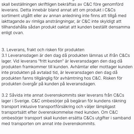
skall beställningen skriftligen bekräftas av C&C före genomförd
leverans. Detta innebär bland annat att om produkt i C&Cs
sortiment utgått eller av annan anledning inte finns att tillgå med
iakttagande av rimliga ansträngningar, är C&C inte skyldigt att
tillhandahålla sådan produkt oaktat att kunden beställt densamma
enligt ovan.
3. Leverans, frakt och risken för produkten
3.1 Leveransdagen är den dag då produkten lämnas ut ifrån C&Cs
lager. Vid leverans "fritt kunden" är leveransdagen den dag då
produkten framkommer till kunden. Avhämtar eller mottager kunden
inte produkten på avtalad tid, är leveransdagen den dag då
produkten fanns tillgänglig för avhämtning hos C&C. Risken för
produkten övergår på kunden på leveransdagen.
3.2 Såvida inte annat överenskommits sker leverans från C&Cs
lager i Sverige. C&C ombesörjer på begäran för kundens räkning
transport inklusive transportförsäkring och väljer lämpligast
transportsätt efter överenskommelse med kunden. Om C&C
ombesörjer transport skall kunden ersätta C&Cs utgifter i samband
med transporten om annat inte överenskommits.