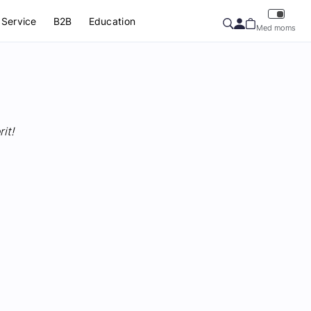
Service
B2B
Education
Med moms
it!