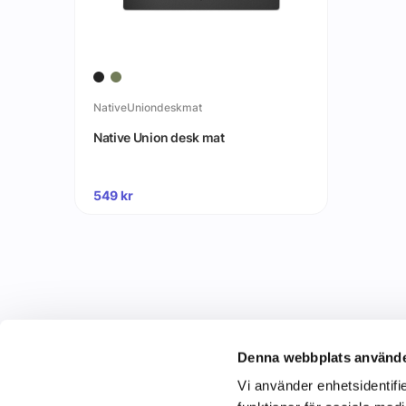
NativeUniondeskmat
Native Union desk mat
549
kr
Denna webbplats använde
Vi använder enhetsidentifie
C&C