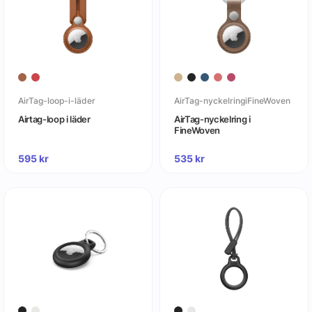
AirTag-loop-i-läder
AirTag-nyckelringiFineWoven
Airtag-loop i läder
AirTag-nyckelring i
FineWoven
595
kr
535
kr