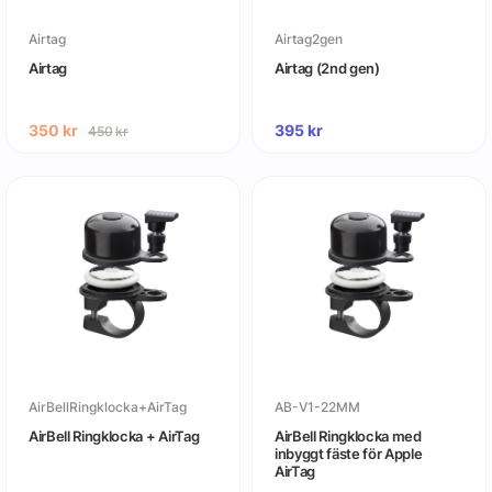
Airtag
Airtag2gen
Airtag
Airtag (2nd gen)
350
kr
395
kr
450
kr
AirBellRingklocka+AirTag
AB-V1-22MM
AirBell Ringklocka + AirTag
AirBell Ringklocka med
inbyggt fäste för Apple
AirTag