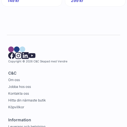
149
kr
299
kr
Copyright © 2026 C&C
Skapad med
Vendre
C&C
Om oss
Jobba hos oss
Kontakta oss
Hitta din närmaste butik
Köpvillkor
Information
Leverans och betalning