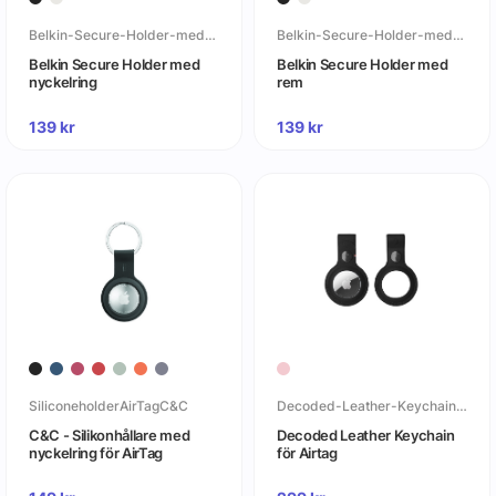
Belkin-Secure-Holder-med-nyckelring
Belkin-Secure-Holder-med-rem
Belkin Secure Holder med
Belkin Secure Holder med
nyckelring
rem
139
kr
139
kr
SiliconeholderAirTagC&C
Decoded-Leather-Keychain-för-Airtag
C&C - Silikonhållare med
Decoded Leather Keychain
nyckelring för AirTag
för Airtag