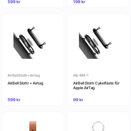
599
kr
199
kr
AirBellSlottr+Airtag
AB-BM-1
AirBell Slottr + Airtag
AirBell Slottr Cykelfäste för
Apple AirTag
599
kr
99
kr