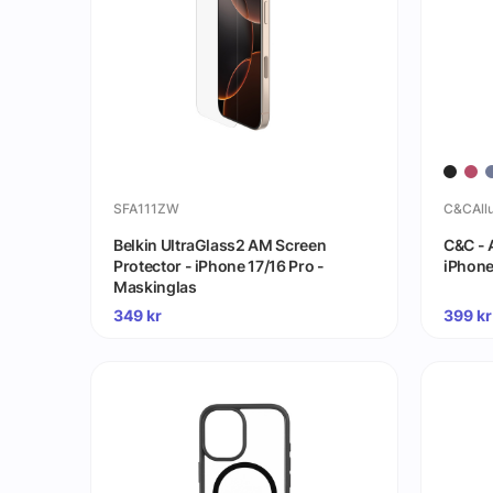
SFA111ZW
C&CAllu
Belkin UltraGlass2 AM Screen
C&C - A
Protector - iPhone 17/16 Pro -
iPhone
Maskinglas
349
kr
399
kr