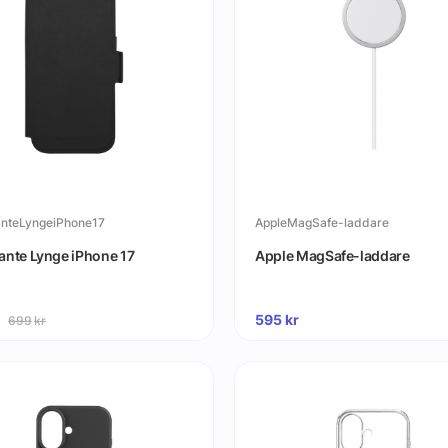
nteLyngeiPhone17
AppleMagSafe-laddare
nte Lynge iPhone 17
Apple MagSafe-laddare
595
kr
699
kr