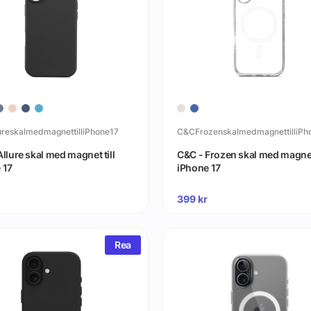
reskalmedmagnettilliPhone17
C&CFrozenskalmedmagnettilliPh
llure skal med magnet till
C&C - Frozen skal med magnet 
 17
iPhone 17
399
kr
Rea