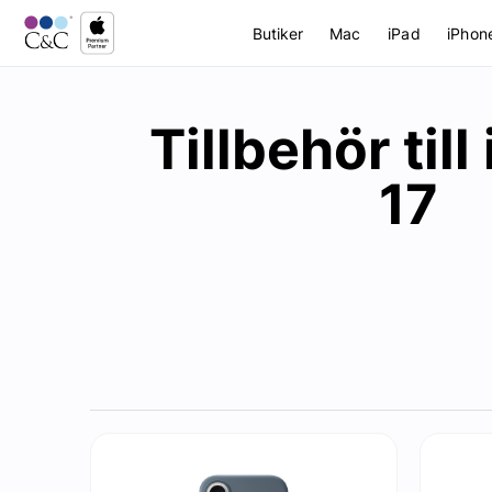
Butiker
Mac
iPad
iPhon
Tillbehör til
17