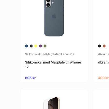
SilikonskalmedMagSafetilliPhone17
dbrama
Silikonskal med MagSafe till iPhone
dbrama
17
695
kr
499
kr