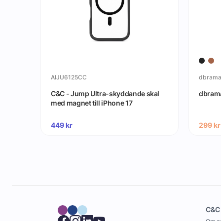
AIJU6125CC
dbrama
C&C - Jump Ultra-skyddande skal
dbrama
med magnet till iPhone 17
449
kr
299
kr
C&C