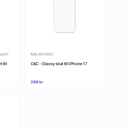
one17
AIGLA6125CC
till
C&C - Glassy skal till iPhone 17
299
kr