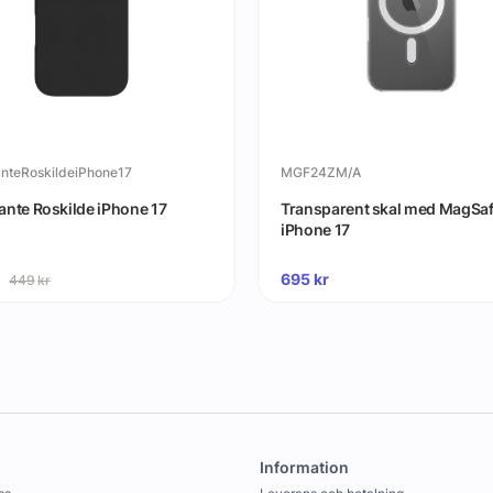
nteRoskildeiPhone17
MGF24ZM/A
nte Roskilde iPhone 17
Transparent skal med MagSafe 
iPhone 17
695
kr
449
kr
Information