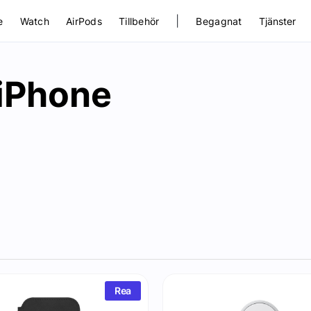
|
e
Watch
AirPods
Tillbehör
Begagnat
Tjänster
l iPhone
Rea