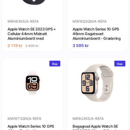
MRH83KS/A-REFA
MWWQ3QN/A-REFA
Apple Watch SE 2023 GPS +
Apple Watch Series 10 GPS
Cellular 44mm Midnatt
46mm Gagatsvart
Aluminiumboett med
Aluminiumboett - Gradering
Midnatt Sport Band - M/L-
A (begagnad)
2 119
kr
3 595
kr
2 495
kr
Gradering A (begagnad)
Rea
Rea
MWWT3QN/A-REFA
MR9U3KS/A-REFA
Apple Watch Series 10 GPS
Begagnad Apple Watch SE