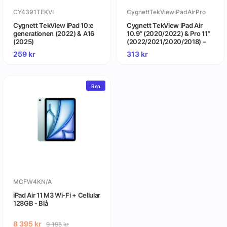
CY4391TEKVI
CygnettTekViewiPadAirPro
Cygnett TekView iPad 10:e
Cygnett TekView iPad Air
generationen (2022) & A16
10.9” (2020/2022) & Pro 11”
(2025)
(2022/2021/2020/2018) –
Air 11” (2024/2025)
259
kr
313
kr
Rea
MCFW4KN/A
iPad Air 11 M3 Wi-Fi + Cellular
128GB - Blå
8 395
kr
9 195
kr