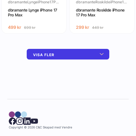
dbramanteLyngeiPhone17ProMax
dbramanteRoskildeiPhone17ProMax
dbramante Lynge iPhone 17
dbramante Roskilde iPhone
Pro Max
17 Pro Max
499
kr
299
kr
699
kr
449
kr
VISA FLER
Copyright © 2026 C&C
Skapad med
Vendre