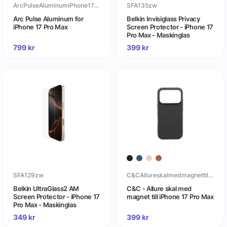
ArcPulseAluminumiPhone17ProMax
SFA135zw
Arc Pulse Aluminum for
Belkin Invisiglass Privacy
iPhone 17 Pro Max
Screen Protector - iPhone 17
Pro Max - Maskinglas
799
kr
399
kr
SFA129zw
C&CAllureskalmedmagnettilliPhone17ProMax
Belkin UltraGlass2 AM
C&C - Allure skal med
Screen Protector - iPhone 17
magnet till iPhone 17 Pro Max
Pro Max - Maskinglas
349
kr
399
kr