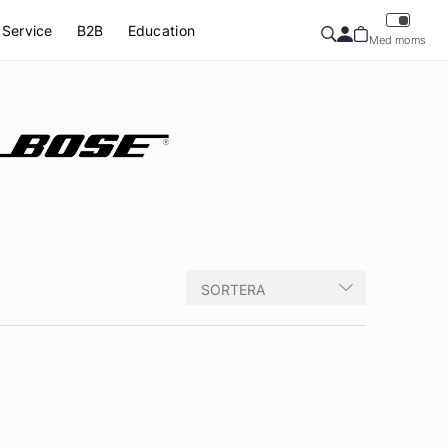
Service
B2B
Education
Med moms
SORTERA