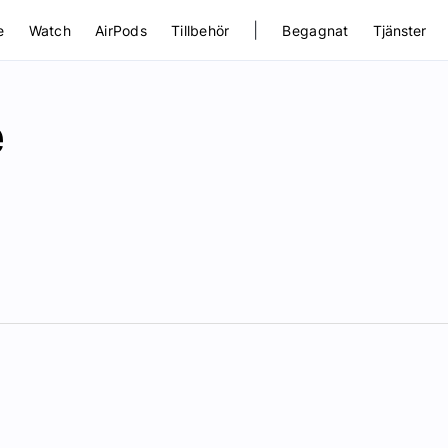
|
e
Watch
AirPods
Tillbehör
Begagnat
Tjänster
e