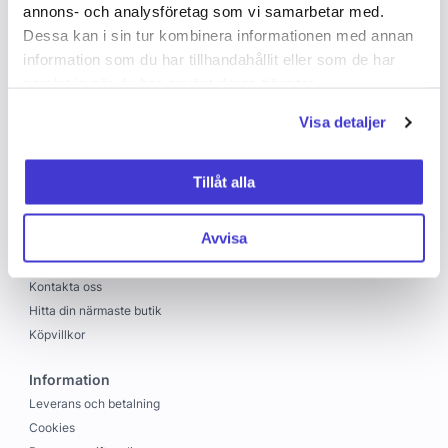
annons- och analysföretag som vi samarbetar med.
Dessa kan i sin tur kombinera informationen med annan
information som du har tillhandahållit eller som de har
samlat in när du har använt deras tjänster.
Visa detaljer
Copyright © 2026 C&C
Skapad med
Vendre
Tillåt alla
C&C
Avvisa
Om oss
Jobba hos oss
Kontakta oss
Hitta din närmaste butik
Köpvillkor
Information
Leverans och betalning
Cookies