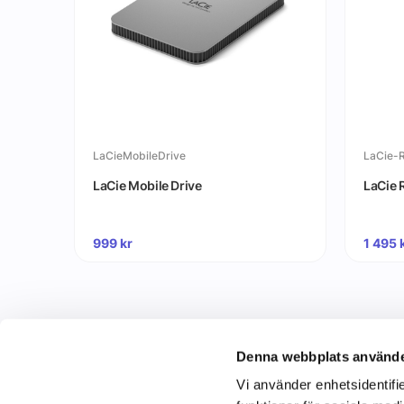
LaCieMobileDrive
LaCie-
LaCie Mobile Drive
LaCie 
999
kr
1 495
Denna webbplats använde
Vi använder enhetsidentifie
C&C