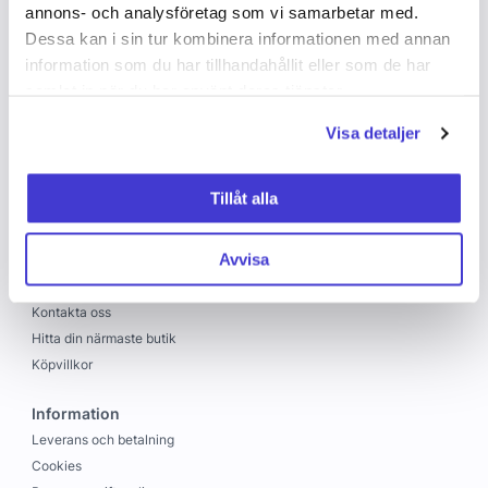
annons- och analysföretag som vi samarbetar med.
Dessa kan i sin tur kombinera informationen med annan
information som du har tillhandahållit eller som de har
samlat in när du har använt deras tjänster.
Visa detaljer
Copyright © 2026 C&C
Skapad med
Vendre
Tillåt alla
C&C
Avvisa
Om oss
Jobba hos oss
Kontakta oss
Hitta din närmaste butik
Köpvillkor
Information
Leverans och betalning
Cookies