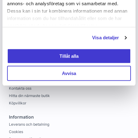
annons- och analysföretag som vi samarbetar med.
Dessa kan i sin tur kombinera informationen med annan
information som du har tillhandahållit eller som de har
samlat in när du har använt deras tjänster.
Visa detaljer
Copyright © 2026 C&C
Skapad med
Vendre
Tillåt alla
C&C
Avvisa
Om oss
Jobba hos oss
Kontakta oss
Hitta din närmaste butik
Köpvillkor
Information
Leverans och betalning
Cookies