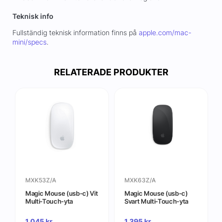
Teknisk info
Fullständig teknisk information finns på
apple.com/mac-
mini/specs
.
RELATERADE PRODUKTER
MXK53Z/A
MXK63Z/A
Magic Mouse (usb‑c) Vit
Magic Mouse (usb‑c)
Multi-Touch-yta
Svart Multi-Touch-yta
1 045
kr
1 395
kr