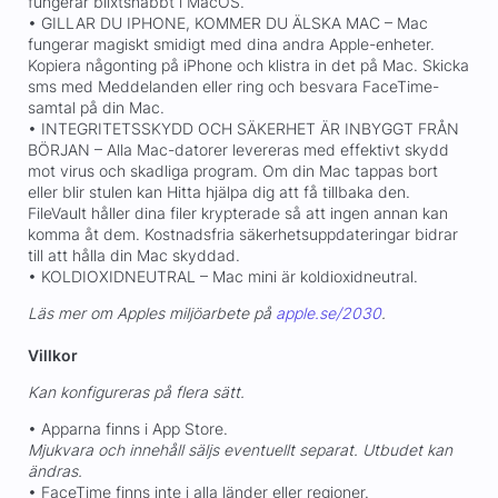
fungerar blixtsnabbt i MacOS.
• GILLAR DU IPHONE, KOMMER DU ÄLSKA MAC – Mac
fungerar magiskt smidigt med dina andra Apple-enheter.
Kopiera någonting på iPhone och klistra in det på Mac. Skicka
sms med Meddelanden eller ring och besvara FaceTime-
samtal på din Mac.
• INTEGRITETSSKYDD OCH SÄKERHET ÄR INBYGGT FRÅN
BÖRJAN – Alla Mac-datorer levereras med effektivt skydd
mot virus och skadliga program. Om din Mac tappas bort
eller blir stulen kan Hitta hjälpa dig att få tillbaka den.
FileVault håller dina filer krypterade så att ingen annan kan
komma åt dem. Kostnadsfria säkerhetsuppdateringar bidrar
till att hålla din Mac skyddad.
• KOLDIOXIDNEUTRAL – Mac mini är koldioxidneutral.
Läs mer om Apples miljöarbete på
apple.se/2030
.
Villkor
Kan konfigureras på flera sätt.
• Apparna finns i App Store.
Mjukvara och innehåll säljs eventuellt separat. Utbudet kan
ändras.
• FaceTime finns inte i alla länder eller regioner.