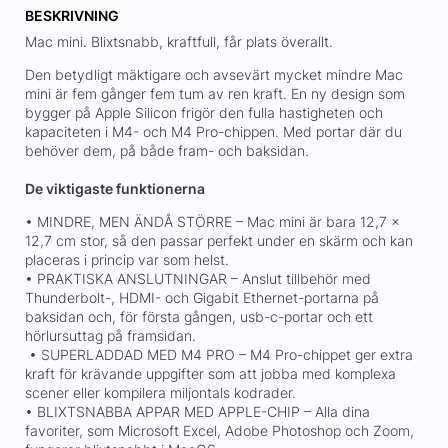
BESKRIVNING
Mac mini. Blixtsnabb, kraftfull, får plats överallt.
Den betydligt mäktigare och avsevärt mycket mindre Mac
mini är fem gånger fem tum av ren kraft. En ny design som
bygger på Apple Silicon frigör den fulla hastigheten och
kapaciteten i M4- och M4 Pro-chippen. Med portar där du
behöver dem, på både fram- och baksidan.
De viktigaste funktionerna
• MINDRE, MEN ÄNDÅ STÖRRE – Mac mini är bara 12,7 ×
12,7 cm stor, så den passar perfekt under en skärm och kan
placeras i princip var som helst.
• PRAKTISKA ANSLUTNINGAR – Anslut tillbehör med
Thunderbolt-, HDMI- och Gigabit Ethernet-portarna på
baksidan och, för första gången, usb-c-portar och ett
hörlursuttag på framsidan.
• SUPERLADDAD MED M4 PRO – M4 Pro-chippet ger extra
kraft för krävande uppgifter som att jobba med komplexa
scener eller kompilera miljontals kodrader.
• BLIXTSNABBA APPAR MED APPLE-CHIP – Alla dina
favoriter, som Microsoft Excel, Adobe Photoshop och Zoom,