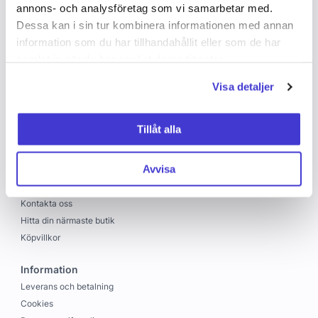
annons- och analysföretag som vi samarbetar med.
Dessa kan i sin tur kombinera informationen med annan
information som du har tillhandahållit eller som de har
samlat in när du har använt deras tjänster.
Visa detaljer
Copyright © 2026 C&C
Skapad med
Vendre
Tillåt alla
C&C
Avvisa
Om oss
Jobba hos oss
Kontakta oss
Hitta din närmaste butik
Köpvillkor
Information
Leverans och betalning
Cookies