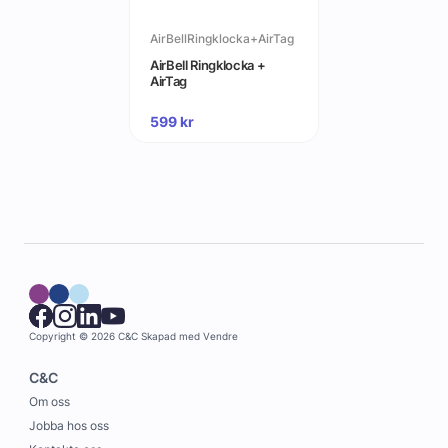
AirBellRingklocka+AirTag
AirBell Ringklocka +
AirTag
599
kr
Copyright © 2026 C&C
Skapad med
Vendre
C&C
Om oss
Jobba hos oss