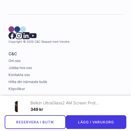
Copyright © 2026 C&C
Skapad med
Vendre
C&C
Om oss
Jobba hos oss
Kontakta oss
Hitta din närmaste butik
Köpvillkor
Information
Belkin UltraGlass2 AM Screen Protector - iPhone 17 Pro Max - Maskinglas
Leverans och betalning
349
kr
Cookies
RESERVERA I BUTIK
LÄGG I VARUKORG
Personuppgiftspolicy