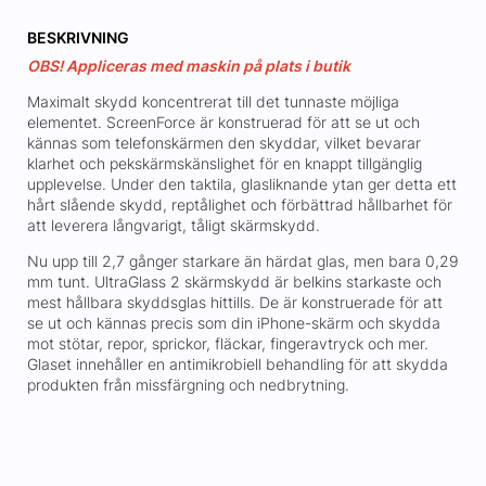
BESKRIVNING
OBS! Appliceras med maskin på plats i butik
Maximalt skydd koncentrerat till det tunnaste möjliga
elementet. ScreenForce är konstruerad för att se ut och
kännas som telefonskärmen den skyddar, vilket bevarar
klarhet och pekskärmskänslighet för en knappt tillgänglig
upplevelse. Under den taktila, glasliknande ytan ger detta ett
hårt slående skydd, reptålighet och förbättrad hållbarhet för
att leverera långvarigt, tåligt skärmskydd.
Nu upp till 2,7 gånger starkare än härdat glas, men bara 0,29
mm tunt. UltraGlass 2 skärmskydd är belkins starkaste och
mest hållbara skyddsglas hittills. De är konstruerade för att
se ut och kännas precis som din iPhone-skärm och skydda
mot stötar, repor, sprickor, fläckar, fingeravtryck och mer.
Glaset innehåller en antimikrobiell behandling för att skydda
produkten från missfärgning och nedbrytning.