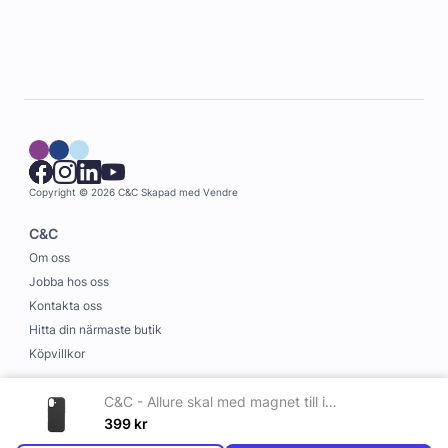
Copyright © 2026 C&C
Skapad med
Vendre
C&C
Om oss
Jobba hos oss
Kontakta oss
Hitta din närmaste butik
Köpvillkor
Information
C&C - Allure skal med magnet till iPhone 17 Svart
Leverans och betalning
399
kr
Cookies