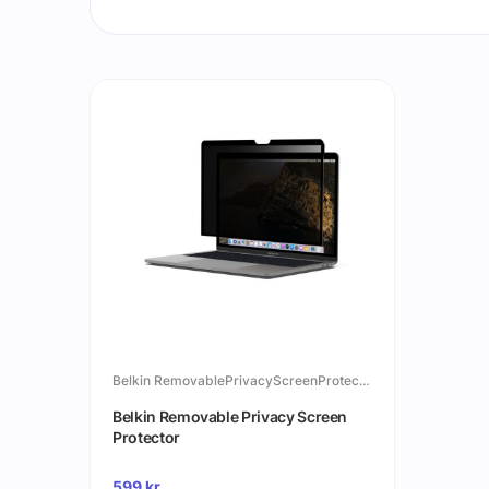
Belkin RemovablePrivacyScreenProtector
Belkin Removable Privacy Screen
Protector
599
kr