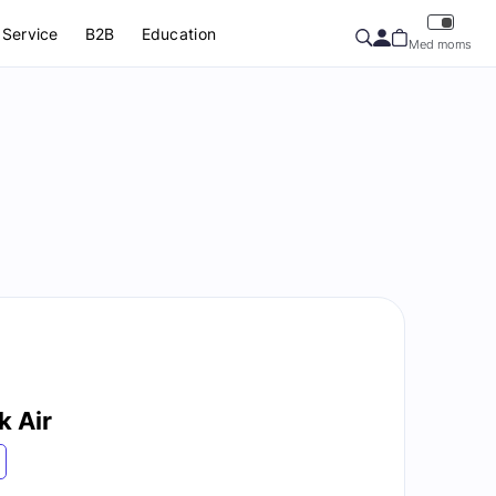
Service
B2B
Education
Med moms
 Air