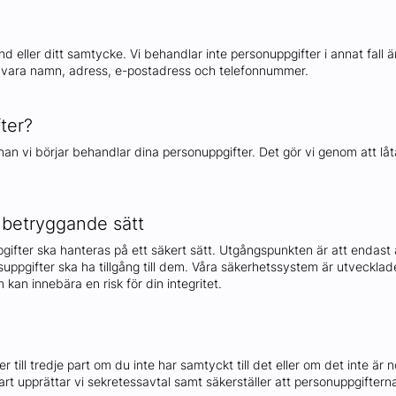
d eller ditt samtycke. Vi behandlar inte personuppgifter i annat fall än 
n vara namn, adress, e-postadress och telefonnummer.
fter?
an vi börjar behandlar dina personuppgifter. Det gör vi genom att låta 
 betryggande sätt
ppgifter ska hanteras på ett säkert sätt. Utgångspunkten är att enda
uppgifter ska ha tillgång till dem. Våra säkerhetssystem är utvecklad
kan innebära en risk för din integritet.
till tredje part om du inte har samtyckt till det eller om det inte är nö
dje part upprättar vi sekretessavtal samt säkerställer att personuppgift