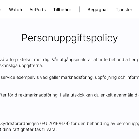
|
e
Watch
AirPods
Tillbehör
Begagnat
Tjänster
Personuppgiftspolicy
a våra förpliktelser mot dig. Vår utgångspunkt är att inte behandla fl
tskänsliga uppgifterna.
 service exempelvis vad gäller marknadsföring, uppföljning och inform
ter för direktmarknadsföring. I alla utskick kan du enkelt avanmäla di
yddsförordningen (EU 2016/679) för den behandling av personuppgift
ina rättigheter tas tillvara.