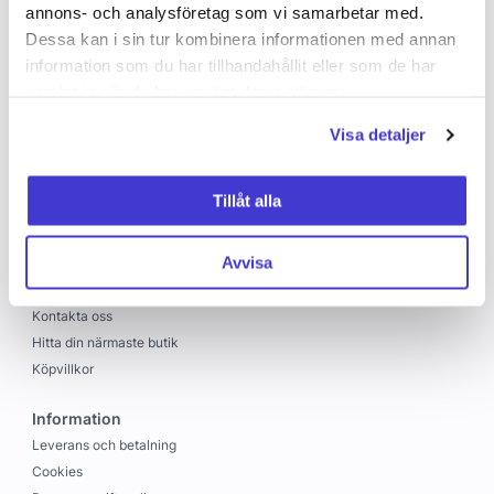
annons- och analysföretag som vi samarbetar med.
Dessa kan i sin tur kombinera informationen med annan
information som du har tillhandahållit eller som de har
samlat in när du har använt deras tjänster.
Visa detaljer
Copyright © 2026 C&C
Skapad med
Vendre
Tillåt alla
C&C
Avvisa
Om oss
Jobba hos oss
Kontakta oss
Hitta din närmaste butik
Köpvillkor
Information
Leverans och betalning
Cookies