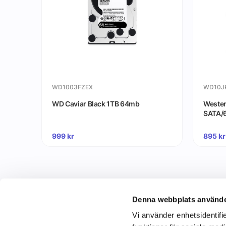
WD1003FZEX
WD10J
WD Caviar Black 1TB 64mb
Western
SATA/6
999
kr
895
kr
Denna webbplats använde
Vi använder enhetsidentifie
C&C