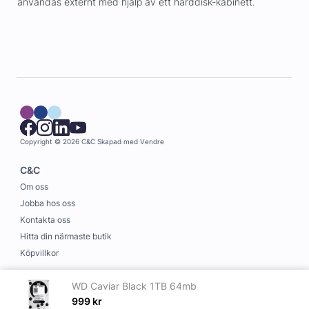
användas externt med hjälp av ett hårddisk-kabinett.
Copyright © 2026 C&C
Skapad med
Vendre
C&C
Om oss
Jobba hos oss
Kontakta oss
Hitta din närmaste butik
Köpvillkor
Information
WD Caviar Black 1TB 64mb
Leverans och betalning
999
kr