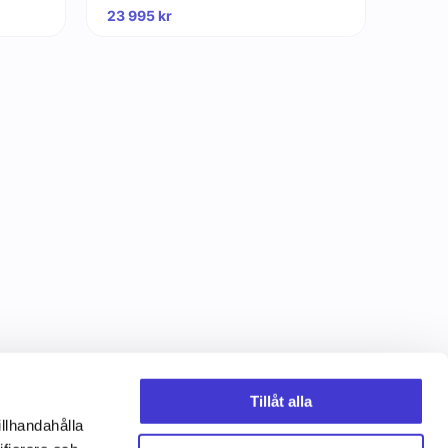
23 995
kr
Tillåt alla
illhandahålla