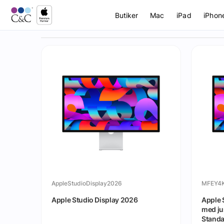
Butiker
Mac
iPad
iPhon
AppleStudioDisplay2026
MFEY4
Apple Studio Display 2026
Apple 
med ju
Standa