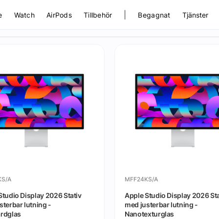
|
e
Watch
AirPods
Tillbehör
Begagnat
Tjänster
KS/A
MFF24KS/A
Studio Display 2026 Stativ
Apple Studio Display 2026 Sta
sterbar lutning -
med justerbar lutning -
rdglas
Nanotexturglas