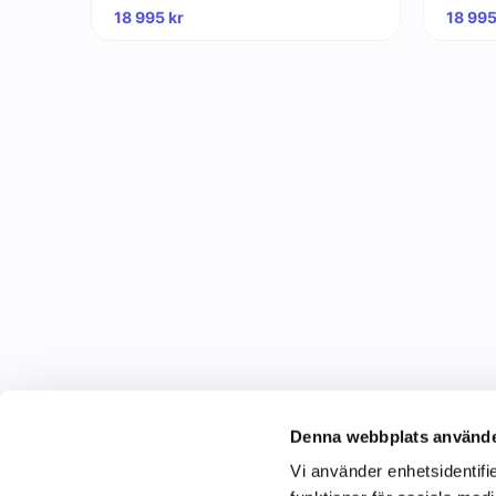
18 995
kr
18 99
Denna webbplats använde
Vi använder enhetsidentifie
C&C