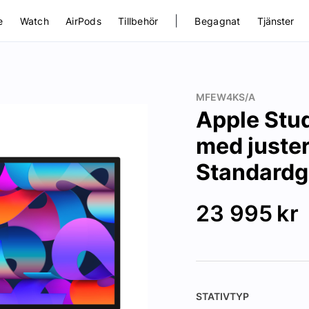
|
e
Watch
AirPods
Tillbehör
Begagnat
Tjänster
MFEW4KS/A
Apple Stud
med juster
Standardg
23 995
kr
STATIVTYP