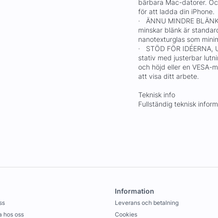
bärbara Mac-datorer. Och 
för att ladda din iPhone.
· ÄNNU MINDRE BLÄNK, I
minskar blänk är standard.
nanotexturglas som minim
· STÖD FÖR IDÉERNA, UR
stativ med justerbar lutni
och höjd eller en VESA-mo
att visa ditt arbete.
Teknisk info
Fullständig teknisk infor
Information
ss
Leverans och betalning
 hos oss
Cookies