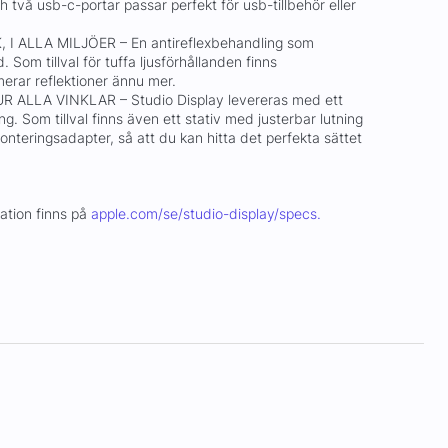
två usb-c-portar passar perfekt för usb-tillbehör eller
 ALLA MILJÖER – En antireflexbehandling som
 Som tillval för tuffa ljusförhållanden finns
erar reflektioner ännu mer.
 ALLA VINKLAR – Studio Display levereras med ett
ng. Som tillval finns även ett stativ med justerbar lutning
nteringsadapter, så att du kan hitta det perfekta sättet
mation finns på
apple.com/se/studio-display/specs.