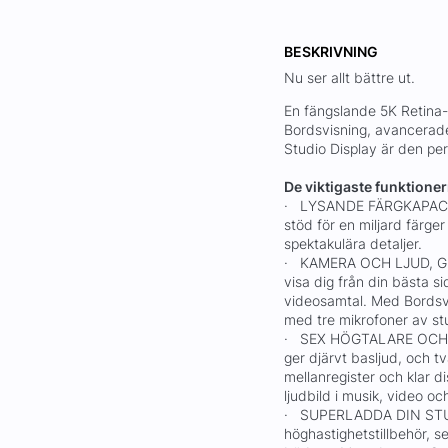
BESKRIVNING
Nu ser allt bättre ut.
En fängslande 5K Retina
Bordsvisning, avancerade
Studio Display är den per
De viktigaste funktione
· LYSANDE FÄRGKAPACITET
stöd för en miljard färger
spektakulära detaljer.
· KAMERA OCH LJUD, GR
visa dig från din bästa sid
videosamtal. Med Bordsvi
med tre mikrofoner av stud
· SEX HÖGTALARE OCH R
ger djärvt basljud, och 
mellanregister och klar di
ljudbild i musik, video o
· SUPERLADDA DIN STUDI
höghastighetstillbehör, s