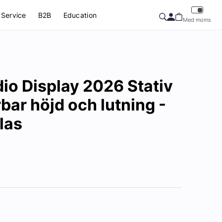
Service
B2B
Education
Med moms
io Display 2026 Stativ
bar höjd och lutning -
las