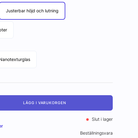
Justerbar höjd och lutning
pter
Nanotexturglas
LÄGG I VARUKORGEN
Slut i lager
er
Beställningsvara