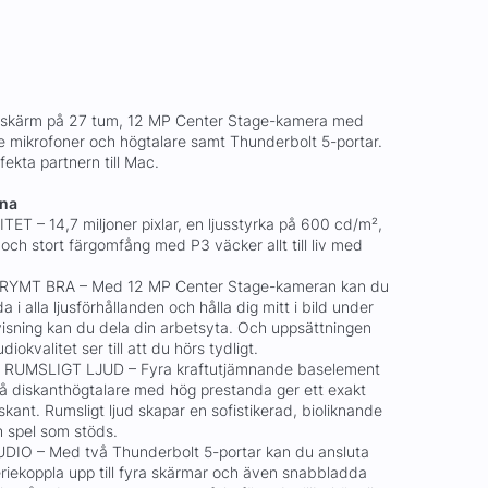
-skärm på 27 tum, 12 MP Center Stage-kamera med
 mikrofoner och högtalare samt Thunderbolt 5-portar.
fekta partnern till Mac.
rna
 – 14,7 miljoner pixlar, en ljusstyrka på 600 cd/m²,
 och stort färgomfång med P3 väcker allt till liv med
YMT BRA – Med 12 MP Center Stage-kameran kan du
a i alla ljusförhållanden och hålla dig mitt i bild under
sning kan du dela din arbetsyta. Och uppsättningen
iokvalitet ser till att du hörs tydligt.
UMSLIGT LJUD – Fyra kraftutjämnande baselement
två diskanthögtalare med hög prestanda ger ett exakt
skant. Rumsligt ljud skapar en sofistikerad, bioliknande
ch spel som stöds.
O – Med två Thunderbolt 5-portar kan du ansluta
eriekoppla upp till fyra skärmar och även snabbladda