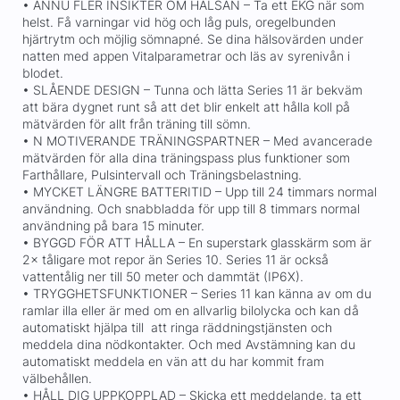
• ÄNNU FLER INSIKTER OM HÄLSAN – Ta ett EKG när som
helst. Få varningar vid hög och låg puls, oregelbunden
hjärtrytm och möjlig sömnapné. Se dina hälsovärden under
natten med appen Vitalparametrar och läs av syrenivån i
blodet.
• SLÅENDE DESIGN – Tunna och lätta Series 11 är bekväm
att bära dygnet runt så att det blir enkelt att hålla koll på
mätvärden för allt från träning till sömn.
• N MOTIVERANDE TRÄNINGSPARTNER – Med avancerade
mätvärden för alla dina träningspass plus funktioner som
Farthållare, Pulsintervall och Träningsbelastning.
• MYCKET LÄNGRE BATTERITID – Upp till 24 timmars normal
användning. Och snabbladda för upp till 8 timmars normal
användning på bara 15 minuter.
• BYGGD FÖR ATT HÅLLA – En superstark glasskärm som är
2× tåligare mot repor än Series 10. Series 11 är också
vattentålig ner till 50 meter och dammtät (IP6X).
• TRYGGHETSFUNKTIONER – Series 11 kan känna av om du
ramlar illa eller är med om en allvarlig bilolycka och kan då
automatiskt hjälpa till att ringa räddningstjänsten och
meddela dina nödkontakter. Och med Avstämning kan du
automatiskt meddela en vän att du har kommit fram
välbehållen.
• HÅLL DIG UPPKOPPLAD – Skicka ett meddelande, ta ett