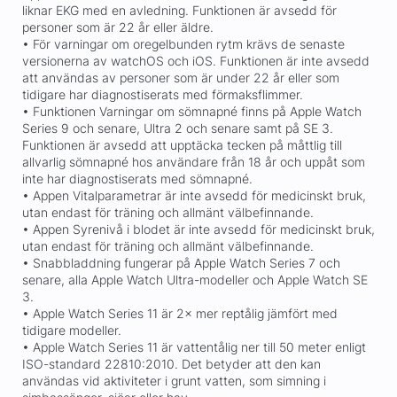
liknar EKG med en avledning. Funktionen är avsedd för
personer som är 22 år eller äldre.
• För varningar om oregelbunden rytm krävs de senaste
versionerna av watchOS och iOS. Funktionen är inte avsedd
att användas av personer som är under 22 år eller som
tidigare har diagnostiserats med förmaksflimmer.
• Funktionen Varningar om sömnapné finns på Apple Watch
Series 9 och senare, Ultra 2 och senare samt på SE 3.
Funktionen är avsedd att upptäcka tecken på måttlig till
allvarlig sömnapné hos användare från 18 år och uppåt som
inte har diagnostiserats med sömnapné.
• Appen Vitalparametrar är inte avsedd för medicinskt bruk,
utan endast för träning och allmänt välbefinnande.
• Appen Syrenivå i blodet är inte avsedd för medicinskt bruk,
utan endast för träning och allmänt välbefinnande.
• Snabbladdning fungerar på Apple Watch Series 7 och
senare, alla Apple Watch Ultra-modeller och Apple Watch SE
3.
• Apple Watch Series 11 är 2× mer reptålig jämfört med
tidigare modeller.
• Apple Watch Series 11 är vattentålig ner till 50 meter enligt
ISO-standard 22810:2010. Det betyder att den kan
användas vid aktiviteter i grunt vatten, som simning i