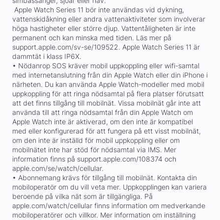
simbassänger, sjöar eller hav.
Apple Watch Series 11 bör inte användas vid dykning,
vattenskidåkning eller andra vattenaktiviteter som involverar
höga hastigheter eller större djup. Vattentåligheten är inte
permanent och kan minska med tiden. Läs mer på
support.apple.com/sv-se/109522. Apple Watch Series 11 är
dammtät i klass IP6X.
• Nödanrop SOS kräver mobil uppkoppling eller wifi-samtal
med internetanslutning från din Apple Watch eller din iPhone i
närheten. Du kan använda Apple Watch-modeller med mobil
uppkoppling för att ringa nödsamtal på flera platser förutsatt
att det finns tillgång till mobilnät. Vissa mobilnät går inte att
använda till att ringa nödsamtal från din Apple Watch om
Apple Watch inte är aktiverad, om den inte är kompatibel
med eller konfigurerad för att fungera på ett visst mobilnät,
om den inte är inställd för mobil uppkoppling eller om
mobilnätet inte har stöd för nödsamtal via IMS. Mer
information finns på support.apple.com/108374 och
apple.com/se/watch/cellular.
• Abonnemang krävs för tillgång till mobilnät. Kontakta din
mobiloperatör om du vill veta mer. Uppkopplingen kan variera
beroende på vilka nät som är tillgängliga. På
apple.com/watch/cellular finns information om medverkande
mobiloperatörer och villkor. Mer information om inställning