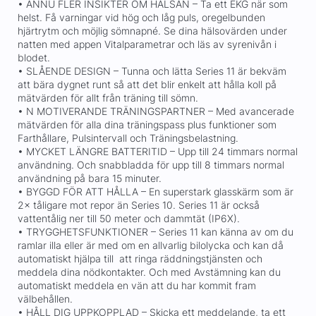
• ÄNNU FLER INSIKTER OM HÄLSAN – Ta ett EKG när som
helst. Få varningar vid hög och låg puls, oregelbunden
hjärtrytm och möjlig sömnapné. Se dina hälsovärden under
natten med appen Vitalparametrar och läs av syrenivån i
blodet.
• SLÅENDE DESIGN – Tunna och lätta Series 11 är bekväm
att bära dygnet runt så att det blir enkelt att hålla koll på
mätvärden för allt från träning till sömn.
• N MOTIVERANDE TRÄNINGSPARTNER – Med avancerade
mätvärden för alla dina träningspass plus funktioner som
Farthållare, Pulsintervall och Träningsbelastning.
• MYCKET LÄNGRE BATTERITID – Upp till 24 timmars normal
användning. Och snabbladda för upp till 8 timmars normal
användning på bara 15 minuter.
• BYGGD FÖR ATT HÅLLA – En superstark glasskärm som är
2× tåligare mot repor än Series 10. Series 11 är också
vattentålig ner till 50 meter och dammtät (IP6X).
• TRYGGHETSFUNKTIONER – Series 11 kan känna av om du
ramlar illa eller är med om en allvarlig bilolycka och kan då
automatiskt hjälpa till att ringa räddningstjänsten och
meddela dina nödkontakter. Och med Avstämning kan du
automatiskt meddela en vän att du har kommit fram
välbehållen.
• HÅLL DIG UPPKOPPLAD – Skicka ett meddelande, ta ett