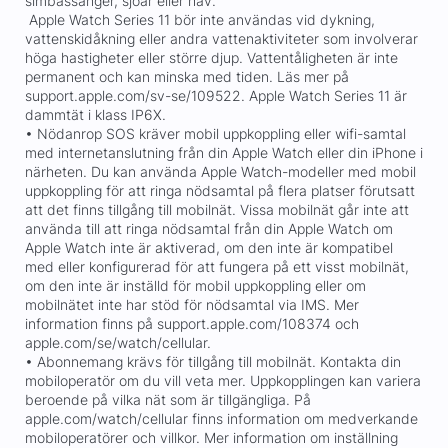
simbassänger, sjöar eller hav.
Apple Watch Series 11 bör inte användas vid dykning,
vattenskidåkning eller andra vattenaktiviteter som involverar
höga hastigheter eller större djup. Vattentåligheten är inte
permanent och kan minska med tiden. Läs mer på
support.apple.com/sv-se/109522. Apple Watch Series 11 är
dammtät i klass IP6X.
• Nödanrop SOS kräver mobil uppkoppling eller wifi-samtal
med internetanslutning från din Apple Watch eller din iPhone i
närheten. Du kan använda Apple Watch-modeller med mobil
uppkoppling för att ringa nödsamtal på flera platser förutsatt
att det finns tillgång till mobilnät. Vissa mobilnät går inte att
använda till att ringa nödsamtal från din Apple Watch om
Apple Watch inte är aktiverad, om den inte är kompatibel
med eller konfigurerad för att fungera på ett visst mobilnät,
om den inte är inställd för mobil uppkoppling eller om
mobilnätet inte har stöd för nödsamtal via IMS. Mer
information finns på support.apple.com/108374 och
apple.com/se/watch/cellular.
• Abonnemang krävs för tillgång till mobilnät. Kontakta din
mobiloperatör om du vill veta mer. Uppkopplingen kan variera
beroende på vilka nät som är tillgängliga. På
apple.com/watch/cellular finns information om medverkande
mobiloperatörer och villkor. Mer information om inställning