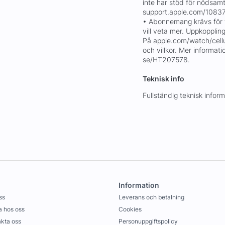
inte har stöd för nödsamt
support.apple.com/10837
• Abonnemang krävs för ti
vill veta mer. Uppkopplin
På apple.com/watch/cell
och villkor. Mer informat
se/HT207578.
Teknisk info
Fullständig teknisk info
Information
ss
Leverans och betalning
 hos oss
Cookies
kta oss
Personuppgiftspolicy