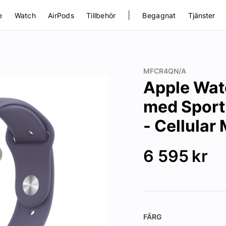
|
e
Watch
AirPods
Tillbehör
Begagnat
Tjänster
MFCR4QN/A
Apple Wat
med Sport
- Cellular
6 595
kr
FÄRG