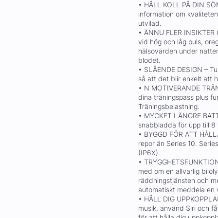
• HÅLL KOLL PÅ DIN SÖ
information om kvalitete
utvilad.
• ÄNNU FLER INSIKTER O
vid hög och låg puls, or
hälsovärden under natten
blodet.
• SLÅENDE DESIGN – Tunn
så att det blir enkelt att 
• N MOTIVERANDE TRÄNI
dina träningspass plus fu
Träningsbelastning.
• MYCKET LÄNGRE BATTER
snabbladda för upp till 
• BYGGD FÖR ATT HÅLLA –
repor än Series 10. Serie
(IP6X).
• TRYGGHETSFUNKTIONER –
med om en allvarlig biloly
räddningstjänsten och m
automatiskt meddela en v
• HÅLL DIG UPPKOPPLAD –
musik, använd Siri och få
för att hålla dig uppkopp