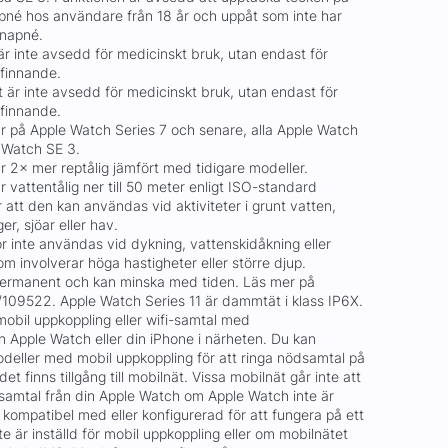
mnapné hos användare från 18 år och uppåt som inte har
mnapné.
r inte avsedd för medicinskt bruk, utan endast för
efinnande.
 är inte avsedd för medicinskt bruk, utan endast för
efinnande.
 på Apple Watch Series 7 och senare, alla Apple Watch
 Watch SE 3.
r 2× mer reptålig jämfört med tidigare modeller.
r vattentålig ner till 50 meter enligt ISO-standard
att den kan användas vid aktiviteter i grunt vatten,
r, sjöar eller hav.
r inte användas vid dykning, vattenskidåkning eller
om involverar höga hastigheter eller större djup.
 permanent och kan minska med tiden. Läs mer på
109522. Apple Watch Series 11 är dammtät i klass IP6X.
bil uppkoppling eller wifi-samtal med
in Apple Watch eller din iPhone i närheten. Du kan
eller med mobil uppkoppling för att ringa nödsamtal på
 det finns tillgång till mobilnät. Vissa mobilnät går inte att
dsamtal från din Apple Watch om Apple Watch inte är
 kompatibel med eller konfigurerad för att fungera på ett
te är inställd för mobil uppkoppling eller om mobilnätet