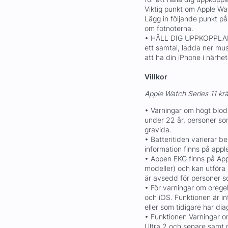
Viktig punkt om Apple Wa
Lägg in följande punkt p
om fotnoterna.
• HÅLL DIG UPPKOPPLAD
ett samtal, ladda ner mus
att ha din iPhone i närhe
Villkor
Apple Watch Series 11 krä
• Varningar om högt blod
under 22 år, personer som
gravida.
• Batteritiden varierar 
information finns på app
• Appen EKG finns på Ap
modeller) och kan utföra
är avsedd för personer so
• För varningar om oreg
och iOS. Funktionen är i
eller som tidigare har di
• Funktionen Varningar 
Ultra 2 och senare samt 