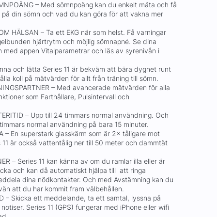
MNPOÄNG – Med sömnpoäng kan du enkelt mäta och få
n på din sömn och vad du kan göra för att vakna mer
M HÄLSAN – Ta ett EKG när som helst. Få varningar
egelbunden hjärtrytm och möjlig sömnapné. Se dina
 med appen Vitalparametrar och läs av syrenivån i
a och lätta Series 11 är bekväm att bära dygnet runt
hålla koll på mätvärden för allt från träning till sömn.
NGSPARTNER – Med avancerade mätvärden för alla
nktioner som Farthållare, Pulsintervall och
ITID – Upp till 24 timmars normal användning. Och
8 timmars normal användning på bara 15 minuter.
 En superstark glasskärm som är 2× tåligare mot
s 11 är också vattentålig ner till 50 meter och dammtät
 Series 11 kan känna av om du ramlar illa eller är
cka och kan då automatiskt hjälpa till att ringa
eddela dina nödkontakter. Och med Avstämning kan du
än att du har kommit fram välbehållen.
 Skicka ett meddelande, ta ett samtal, lyssna på
 notiser. Series 11 (GPS) fungerar med iPhone eller wifi
lad.