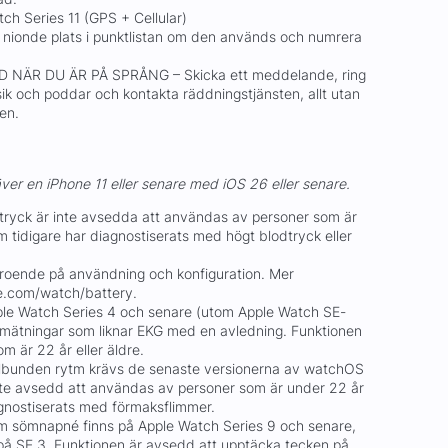
tch Series 11 (GPS + Cellular)
å nionde plats i punktlistan om den används och numrera
 NÄR DU ÄR PÅ SPRÅNG – Skicka ett meddelande, ring
ik och poddar och kontakta räddningstjänsten, allt utan
ten.
ver en iPhone 11 eller senare med iOS 26 eller senare.
tryck är inte avsedda att användas av personer som är
 tidigare har diagnostiserats med högt blodtryck eller
beroende på användning och konfiguration. Mer
le.com/watch/battery.
ple Watch Series 4 och senare (utom Apple Watch SE-
 mätningar som liknar EKG med en avledning. Funktionen
m är 22 år eller äldre.
elbunden rytm krävs de senaste versionerna av watchOS
nte avsedd att användas av personer som är under 22 år
agnostiserats med förmaksflimmer.
om sömnapné finns på Apple Watch Series 9 och senare,
på SE 3. Funktionen är avsedd att upptäcka tecken på