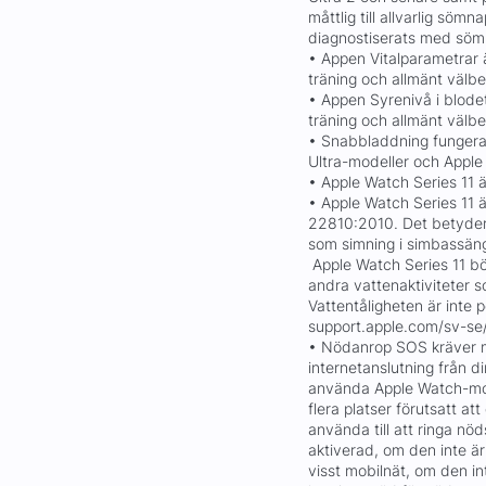
måttlig till allvarlig sö
diagnostiserats med sö
• Appen Vitalparametrar ä
träning och allmänt välb
• Appen Syrenivå i blodet
träning och allmänt välb
• Snabbladdning fungerar
Ultra-modeller och Apple
• Apple Watch Series 11 ä
• Apple Watch Series 11 ä
22810:2010. Det betyder 
som simning i simbassänge
Apple Watch Series 11 bö
andra vattenaktiviteter s
Vattentåligheten är inte
support.apple.com/sv-se/
• Nödanrop SOS kräver mo
internetanslutning från d
använda Apple Watch-mod
flera platser förutsatt att
använda till att ringa nö
aktiverad, om den inte är
visst mobilnät, om den in