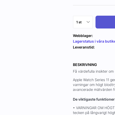
Webblager:
Lagerstatus i våra butik
Leveranstid:
BESKRIVNING
Få värdefulla insikter om 
Apple Watch Series 11 ger
varningar om högt blodt
avancerade mätvärden för 
De viktigaste funktione
• VARNINGAR OM HÖGT B
tecken på långvarigt hög