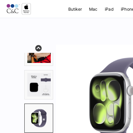
Butiker
Mac
iPad
iPhon