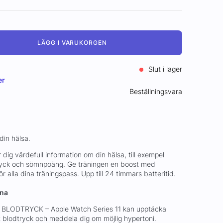
LÄGG I VARUKORGEN
Slut i lager
er
Beställningsvara
din hälsa.
 dig värdefull information om din hälsa, till exempel
ryck och sömnpoäng. Ge träningen en boost med
alla dina träningspass. Upp till 24 timmars batteritid.
rna
LODTRYCK – Apple Watch Series 11 kan upptäcka
t blodtryck och meddela dig om möjlig hypertoni.