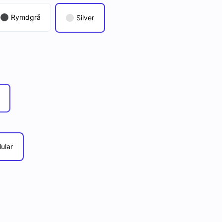
Rymdgrå
Silver
lular