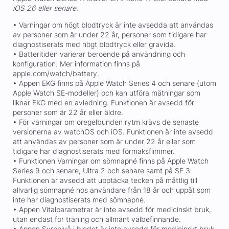
iOS 26 eller senare.
• Varningar om högt blodtryck är inte avsedda att användas
av personer som är under 22 år, personer som tidigare har
diagnostiserats med högt blodtryck eller gravida.
• Batteritiden varierar beroende på användning och
konfiguration. Mer information finns på
apple.com/watch/battery.
• Appen EKG finns på Apple Watch Series 4 och senare (utom
Apple Watch SE-modeller) och kan utföra mätningar som
liknar EKG med en avledning. Funktionen är avsedd för
personer som är 22 år eller äldre.
• För varningar om oregelbunden rytm krävs de senaste
versionerna av watchOS och iOS. Funktionen är inte avsedd
att användas av personer som är under 22 år eller som
tidigare har diagnostiserats med förmaksflimmer.
• Funktionen Varningar om sömnapné finns på Apple Watch
Series 9 och senare, Ultra 2 och senare samt på SE 3.
Funktionen är avsedd att upptäcka tecken på måttlig till
allvarlig sömnapné hos användare från 18 år och uppåt som
inte har diagnostiserats med sömnapné.
• Appen Vitalparametrar är inte avsedd för medicinskt bruk,
utan endast för träning och allmänt välbefinnande.
• Appen Syrenivå i blodet är inte avsedd för medicinskt bruk,