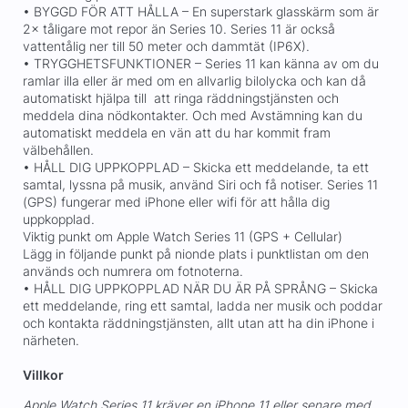
• BYGGD FÖR ATT HÅLLA – En superstark glasskärm som är
2× tåligare mot repor än Series 10. Series 11 är också
vattentålig ner till 50 meter och dammtät (IP6X).
• TRYGGHETSFUNKTIONER – Series 11 kan känna av om du
ramlar illa eller är med om en allvarlig bilolycka och kan då
automatiskt hjälpa till att ringa räddningstjänsten och
meddela dina nödkontakter. Och med Avstämning kan du
automatiskt meddela en vän att du har kommit fram
välbehållen.
• HÅLL DIG UPPKOPPLAD – Skicka ett meddelande, ta ett
samtal, lyssna på musik, använd Siri och få notiser. Series 11
(GPS) fungerar med iPhone eller wifi för att hålla dig
uppkopplad.
Viktig punkt om Apple Watch Series 11 (GPS + Cellular)
Lägg in följande punkt på nionde plats i punktlistan om den
används och numrera om fotnoterna.
• HÅLL DIG UPPKOPPLAD NÄR DU ÄR PÅ SPRÅNG – Skicka
ett meddelande, ring ett samtal, ladda ner musik och poddar
och kontakta räddningstjänsten, allt utan att ha din iPhone i
närheten.
Villkor
Apple Watch Series 11 kräver en iPhone 11 eller senare med