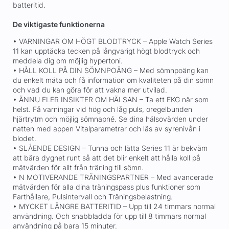
batteritid.
De viktigaste funktionerna
• VARNINGAR OM HÖGT BLODTRYCK – Apple Watch Series
11 kan upptäcka tecken på långvarigt högt blodtryck och
meddela dig om möjlig hypertoni.
• HÅLL KOLL PÅ DIN SÖMNPOÄNG – Med sömnpoäng kan
du enkelt mäta och få information om kvaliteten på din sömn
och vad du kan göra för att vakna mer utvilad.
• ÄNNU FLER INSIKTER OM HÄLSAN – Ta ett EKG när som
helst. Få varningar vid hög och låg puls, oregelbunden
hjärtrytm och möjlig sömnapné. Se dina hälsovärden under
natten med appen Vitalparametrar och läs av syrenivån i
blodet.
• SLÅENDE DESIGN – Tunna och lätta Series 11 är bekväm
att bära dygnet runt så att det blir enkelt att hålla koll på
mätvärden för allt från träning till sömn.
• N MOTIVERANDE TRÄNINGSPARTNER – Med avancerade
mätvärden för alla dina träningspass plus funktioner som
Farthållare, Pulsintervall och Träningsbelastning.
• MYCKET LÄNGRE BATTERITID – Upp till 24 timmars normal
användning. Och snabbladda för upp till 8 timmars normal
användning på bara 15 minuter.