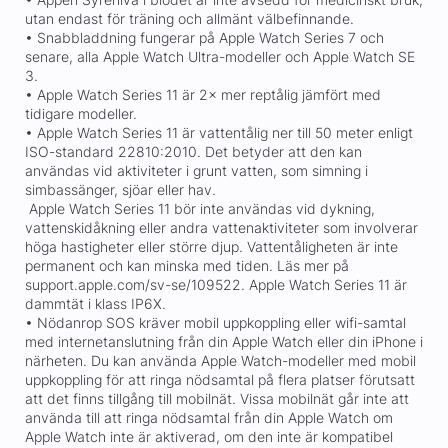
utan endast för träning och allmänt välbefinnande.
• Snabbladdning fungerar på Apple Watch Series 7 och
senare, alla Apple Watch Ultra-modeller och Apple Watch SE
3.
• Apple Watch Series 11 är 2× mer reptålig jämfört med
tidigare modeller.
• Apple Watch Series 11 är vattentålig ner till 50 meter enligt
ISO-standard 22810:2010. Det betyder att den kan
användas vid aktiviteter i grunt vatten, som simning i
simbassänger, sjöar eller hav.
Apple Watch Series 11 bör inte användas vid dykning,
vattenskidåkning eller andra vattenaktiviteter som involverar
höga hastigheter eller större djup. Vattentåligheten är inte
permanent och kan minska med tiden. Läs mer på
support.apple.com/sv-se/109522. Apple Watch Series 11 är
dammtät i klass IP6X.
• Nödanrop SOS kräver mobil uppkoppling eller wifi-samtal
med internetanslutning från din Apple Watch eller din iPhone i
närheten. Du kan använda Apple Watch-modeller med mobil
uppkoppling för att ringa nödsamtal på flera platser förutsatt
att det finns tillgång till mobilnät. Vissa mobilnät går inte att
använda till att ringa nödsamtal från din Apple Watch om
Apple Watch inte är aktiverad, om den inte är kompatibel