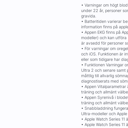
• Varningar om högt blod
under 22 år, personer som
gravida.
• Batteritiden varierar 
information finns på app
• Appen EKG finns på Ap
modeller) och kan utföra
är avsedd för personer so
• För varningar om oreg
och iOS. Funktionen är i
eller som tidigare har di
• Funktionen Varningar 
Ultra 2 och senare samt 
måttlig till allvarlig sö
diagnostiserats med sö
• Appen Vitalparametrar ä
träning och allmänt välb
• Appen Syrenivå i blodet
träning och allmänt välb
• Snabbladdning fungerar
Ultra-modeller och Apple
• Apple Watch Series 11 ä
• Apple Watch Series 11 ä