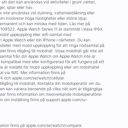
att den kan användas vid aktiviteter i grunt vatten,
r, sjöar eller hav.
r inte användas vid dykning, vattenskidåkning eller
om involverar höga hastigheter eller större djup.
 permanent och kan minska med tiden. Läs mer på
109522. Apple Watch Series 11 är dammtät i klass IP6X.
bil uppkoppling eller wifi-samtal med
in Apple Watch eller din iPhone i närheten. Du kan
eller med mobil uppkoppling för att ringa nödsamtal på
 det finns tillgång till mobilnät. Vissa mobilnät går inte att
dsamtal från din Apple Watch om Apple Watch inte är
 kompatibel med eller konfigurerad för att fungera på ett
te är inställd för mobil uppkoppling eller om mobilnätet
al via IMS. Mer information finns på
4 och apple.com/se/watch/cellular.
llgång till mobilnät. Kontakta din mobiloperatör om du
gen kan variera beroende på vilka nät som är tillgängliga.
ular finns information om medverkande mobiloperatörer
ion om inställning finns på support.apple.com/sv-
rmation finns på apple.com/se/watch/compare.