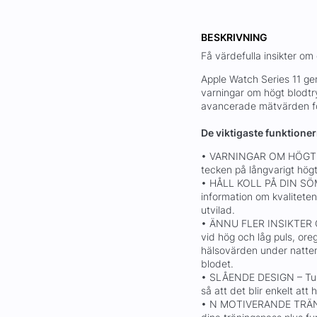
BESKRIVNING
Få värdefulla insikter om 
Apple Watch Series 11 ger
varningar om högt blodt
avancerade mätvärden för 
De viktigaste funktione
• VARNINGAR OM HÖGT B
tecken på långvarigt hög
• HÅLL KOLL PÅ DIN SÖ
information om kvalitete
utvilad.
• ÄNNU FLER INSIKTER O
vid hög och låg puls, or
hälsovärden under natten
blodet.
• SLÅENDE DESIGN – Tunn
så att det blir enkelt att 
• N MOTIVERANDE TRÄNI