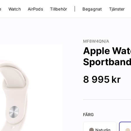
|
e
Watch
AirPods
Tillbehör
Begagnat
Tjänster
MF8W4QN/A
Apple Watc
Sportband
8 995
kr
FÄRG
Naturlig