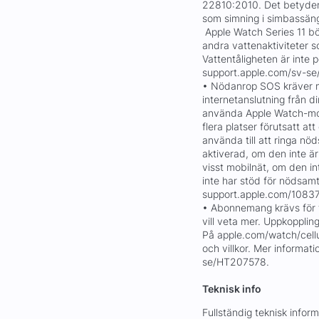
22810:2010. Det betyder 
som simning i simbassänge
Apple Watch Series 11 bö
andra vattenaktiviteter s
Vattentåligheten är inte
support.apple.com/sv-se/
• Nödanrop SOS kräver mo
internetanslutning från d
använda Apple Watch-mod
flera platser förutsatt att
använda till att ringa nö
aktiverad, om den inte är
visst mobilnät, om den in
inte har stöd för nödsamt
support.apple.com/10837
• Abonnemang krävs för ti
vill veta mer. Uppkopplin
På apple.com/watch/cell
och villkor. Mer informat
se/HT207578.
Teknisk info
Fullständig teknisk info