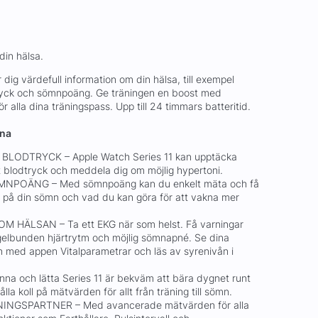
din hälsa.
 dig värdefull information om din hälsa, till exempel
ryck och sömnpoäng. Ge träningen en boost med
alla dina träningspass. Upp till 24 timmars batteritid.
rna
LODTRYCK – Apple Watch Series 11 kan upptäcka
t blodtryck och meddela dig om möjlig hypertoni.
MNPOÄNG – Med sömnpoäng kan du enkelt mäta och få
n på din sömn och vad du kan göra för att vakna mer
M HÄLSAN – Ta ett EKG när som helst. Få varningar
egelbunden hjärtrytm och möjlig sömnapné. Se dina
 med appen Vitalparametrar och läs av syrenivån i
a och lätta Series 11 är bekväm att bära dygnet runt
hålla koll på mätvärden för allt från träning till sömn.
NGSPARTNER – Med avancerade mätvärden för alla