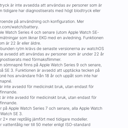
tryck är inte avsedda att användas av personer som är
 tidigare har diagnostiserats med högt blodtryck eller
beroende på användning och konfiguration. Mer
le.com/watch/battery.
ple Watch Series 4 och senare (utom Apple Watch SE-
 mätningar som liknar EKG med en avledning. Funktionen
m är 22 år eller äldre.
elbunden rytm krävs de senaste versionerna av watchOS
nte avsedd att användas av personer som är under 22 år
agnostiserats med förmaksflimmer.
om sömnapné finns på Apple Watch Series 9 och senare,
på SE 3. Funktionen är avsedd att upptäcka tecken på
mnapné hos användare från 18 år och uppåt som inte har
mnapné.
r inte avsedd för medicinskt bruk, utan endast för
efinnande.
 är inte avsedd för medicinskt bruk, utan endast för
efinnande.
 på Apple Watch Series 7 och senare, alla Apple Watch
 Watch SE 3.
r 2× mer reptålig jämfört med tidigare modeller.
r vattentålig ner till 50 meter enligt ISO-standard