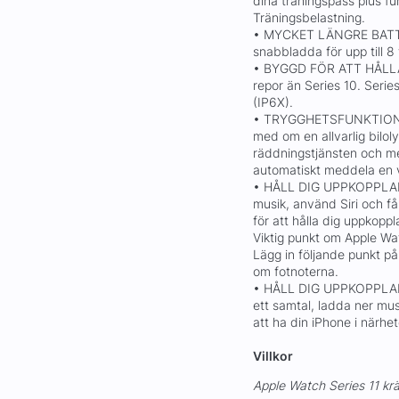
dina träningspass plus fu
Träningsbelastning.
• MYCKET LÄNGRE BATTER
snabbladda för upp till 
• BYGGD FÖR ATT HÅLLA –
repor än Series 10. Serie
(IP6X).
• TRYGGHETSFUNKTIONER –
med om en allvarlig biloly
räddningstjänsten och m
automatiskt meddela en v
• HÅLL DIG UPPKOPPLAD –
musik, använd Siri och få
för att hålla dig uppkopp
Viktig punkt om Apple Wa
Lägg in följande punkt p
om fotnoterna.
• HÅLL DIG UPPKOPPLAD
ett samtal, ladda ner mus
att ha din iPhone i närhe
Villkor
Apple Watch Series 11 krä