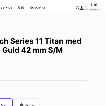
Service
B2B
Education
Med moms
h Series 11 Titan med
 Guld 42 mm S/M
Skiffer
Guld