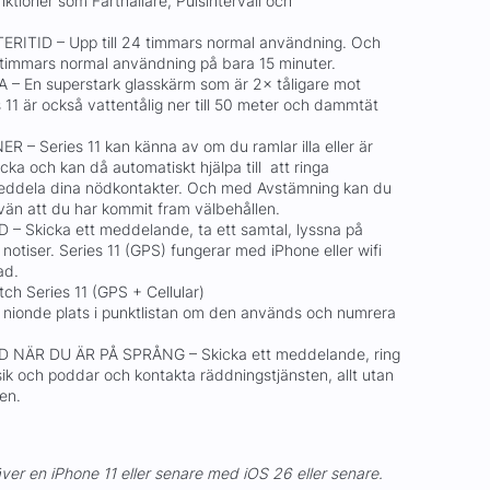
nktioner som Farthållare, Pulsintervall och
ITID – Upp till 24 timmars normal användning. Och
8 timmars normal användning på bara 15 minuter.
 En superstark glasskärm som är 2× tåligare mot
s 11 är också vattentålig ner till 50 meter och dammtät
 Series 11 kan känna av om du ramlar illa eller är
cka och kan då automatiskt hjälpa till att ringa
eddela dina nödkontakter. Och med Avstämning kan du
än att du har kommit fram välbehållen.
 Skicka ett meddelande, ta ett samtal, lyssna på
 notiser. Series 11 (GPS) fungerar med iPhone eller wifi
lad.
tch Series 11 (GPS + Cellular)
å nionde plats i punktlistan om den används och numrera
 NÄR DU ÄR PÅ SPRÅNG – Skicka ett meddelande, ring
ik och poddar och kontakta räddningstjänsten, allt utan
ten.
ver en iPhone 11 eller senare med iOS 26 eller senare.