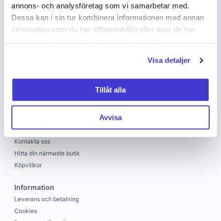
annons- och analysföretag som vi samarbetar med.
Dessa kan i sin tur kombinera informationen med annan
information som du har tillhandahållit eller som de har
samlat in när du har använt deras tjänster.
Visa detaljer
Copyright © 2026 C&C
Skapad med
Vendre
Tillåt alla
C&C
Avvisa
Om oss
Jobba hos oss
Kontakta oss
Hitta din närmaste butik
Köpvillkor
Information
Leverans och betalning
Cookies