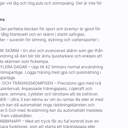
gar vid låg och hög puls och sömnpoäng. Det är inte för
rna
 perfekta klockan för sport och äventyr är gjord för
tålig titanboett och en skärm i starkt safirglas.
eter – suverän för simning, dykning och vattensporter i
SKÄRM – En stor och avancerad skärm som ger ifrån
ridning så den blir blir ännu ljusstarkare och enklare att
da skärmen som ficklampa.
LERA DAGAR – Upp till 42 timmars normal användning
strömsparläge. Logga träning med gps och pulsmätning i
sparläge.
 OCH TRÄNINGSKOMPISEN – Precisions-gps med två
Pulsintervall, Anpassade träningspass, Löpkraft och
pare, simmare, cyklister och idrottare allt de behöver.
 Ultra 3 kan känna av om du ramlar illa eller är med
 och kan då automatiskt ringa räddningstjänsten och
ter.5 Och med Avstämning kan du automatiskt meddela
 fram välbehållen.
NAPP – Med ett tryck får du full kontroll över en
ra funktioner, som att starta ett träningspass eller