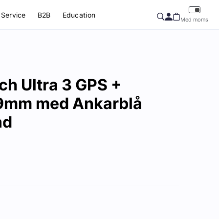
Service
B2B
Education
Med moms
ch Ultra 3 GPS +
49mm med Ankarblå
nd