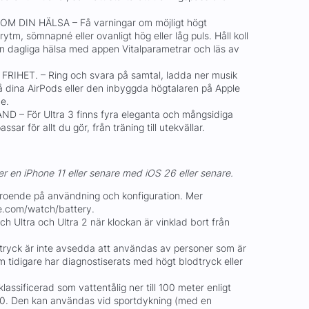
 DIN HÄLSA – Få varningar om möjligt högt
ytm, sömnapné eller ovanligt hög eller låg puls. Håll koll
 dagliga hälsa med appen Vitalparametrar och läs av
RIHET. – Ring och svara på samtal, ladda ner musik
 dina AirPods eller den inbyggda högtalaren på Apple
ne.
– För Ultra 3 finns fyra eleganta och mångsidiga
r för allt du gör, från träning till utekvällar.
r en iPhone 11 eller senare med iOS 26 eller senare.
beroende på användning och konfiguration. Mer
le.com/watch/battery.
 Ultra och Ultra 2 när klockan är vinklad bort från
tryck är inte avsedda att användas av personer som är
 tidigare har diagnostiserats med högt blodtryck eller
lassificerad som vattentålig ner till 100 meter enligt
0. Den kan användas vid sportdykning (med en