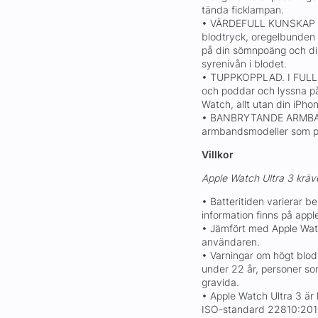
tända ficklampan.
• VÄRDEFULL KUNSKAP OM
blodtryck, oregelbunden r
på din sömnpoäng och din
syrenivån i blodet.
• TUPPKOPPLAD. I FULL F
och poddar och lyssna på
Watch, allt utan din iPho
• BANBRYTANDE ARMBAND 
armbandsmodeller som passa
Villkor
Apple Watch Ultra 3 kräve
• Batteritiden varierar 
information finns på app
• Jämfört med Apple Watch
användaren.
• Varningar om högt blod
under 22 år, personer som
gravida.
• Apple Watch Ultra 3 är k
ISO-standard 22810:201