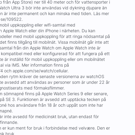
 från App Store) ner till 40 meter och för vattensporter i
Watch Ultra 3 bör inte användas vid dykning djupare än
en är inte permanent och kan minska med tiden. Läs mer
-se/109522.
bil uppkoppling eller wifi-samtal med
in Apple Watch eller din iPhone i närheten. Du kan
eller med mobil uppkoppling för att ringa nödsamtal på
 det finns tillgång till mobilnät. Vissa mobilnät går inte att
dsamtal från din Apple Watch om Apple Watch inte är
 kompatibel med eller konfigurerad för att fungera på ett
te är inställd för mobil uppkoppling eller om mobilnätet
al via IMS. Mer information finns på
4 och apple.com/se/watch/cellular.
nden rytm kräver de senaste versionerna av watchOS
nte avsedd att användas av personer som är under 22 år
agnostiserats med förmaksflimmer.
m sömnapné finns på Apple Watch Series 9 eller senare,
t på SE 3. Funktionen är avsedd att upptäcka tecken på
mnapné hos användare från 18 år och uppåt som inte har
mnapné.
r inte avsedd för medicinskt bruk, utan endast för
efinnande.
 er kun ment for bruk i forbindelse med velvære. Den er
sk bruk.