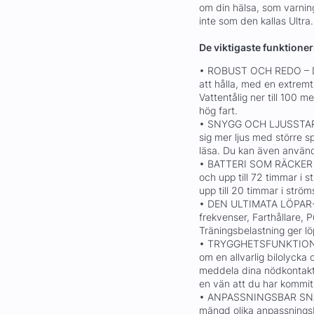
om din hälsa, som varnin
inte som den kallas Ultra.
De viktigaste funktione
• ROBUST OCH REDO – Den
att hålla, med en extremt 
Vattentålig ner till 100 m
hög fart.
• SNYGG OCH LJUSSTARK 
sig mer ljus med större sp
läsa. Du kan även använ
• BATTERI SOM RÄCKER F
och upp till 72 timmar i 
upp till 20 timmar i ström
• DEN ULTIMATA LÖPAR-
frekvenser, Farthållare, 
Träningsbelastning ger lö
• TRYGGHETSFUNKTIONER –
om en allvarlig bilolycka
meddela dina nödkontak
en vän att du har kommit
• ANPASSNINGSBAR SNABBK
mängd olika anpassningsba