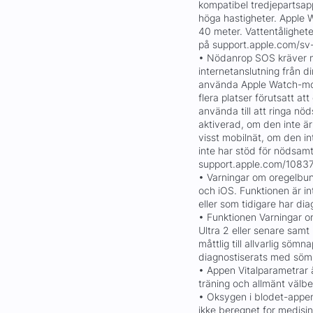
kompatibel tredjepartsapp
höga hastigheter. Apple 
40 meter. Vattentålighet
på support.apple.com/sv
• Nödanrop SOS kräver mo
internetanslutning från d
använda Apple Watch-mod
flera platser förutsatt att
använda till att ringa nö
aktiverad, om den inte är
visst mobilnät, om den in
inte har stöd för nödsamt
support.apple.com/10837
• Varningar om oregelbu
och iOS. Funktionen är i
eller som tidigare har di
• Funktionen Varningar o
Ultra 2 eller senare sam
måttlig till allvarlig sö
diagnostiserats med sö
• Appen Vitalparametrar ä
träning och allmänt välb
• Oksygen i blodet-appen
ikke beregnet for medisin