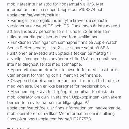
mobilnätet inte har stöd för nödsamtal via IMS. Mer
information finns på support.apple.com/108374 och
apple.com/se/watch/cellular.
• Varningar om oregelbunden rytm kräver de senaste
versionerna av watchOS och iOS. Funktionen är inte avsedd
att användas av personer som är under 22 år eller som
tidigare har diagnostiserats med förmaksflimmer.
• Funktionen Varningar om sömnapné finns på Apple Watch
Series 9 eller senare, Ultra 2 eller senare samt på SE 3.
Funktionen är avsedd att upptäcka tecken på måttlig till
allvarlig sömnapné hos användare från 18 år och uppåt som
inte har diagnostiserats med sömnapné.
• Appen Vitalparametrar är inte avsedd för medicinskt bruk,
utan endast för träning och allmänt välbefinnande.
• Oksygen i blodet-appen er kun ment for bruk i forbindelse
med velvære. Den er ikke beregnet for medisinsk bruk.
• Abonnemang krävs för tillgång till mobilnät. Kontakta din
mobiloperatör om du vill veta mer. Uppkopplingen kan variera
beroende på vilka nät som är tillgängliga. På
apple.com/watch/cellular finns information om medverkande
mobiloperatörer och villkor. Mer information om inställning
finns på support.apple.com/sv-se/HT207578.