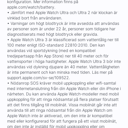
konfiguration. Mer information finns på
apple.com/watch/battery.
• Jämfört med Apple Watch Ultra och Ultra 2 när klockan är
vinklad bort från användaren.
• Varningar om högt blodtryck är inte avsedda att användas
av personer som är under 22 år, personer som tidigare har
diagnostiserats med högt blodtryck eller gravida.
• Apple Watch Ultra 3 är klassificerad som vattentålig ner till
100 meter enligt ISO-standard 22810:2010. Den kan
användas vid sportdykning (med en kompatibel
tredjepartsapp från App Store) ner till 40 meter och för
vattensporter i höga hastigheter. Apple Watch Ultra 3 bör inte
användas vid dykning djupare än 40 meter. Vattentåligheten
är inte permanent och kan minska med tiden. Läs mer på
support.apple.com/sv-se/109522.
• Nödanrop SOS kräver mobil uppkoppling eller wifi-samtal
med internetanslutning från din Apple Watch eller din iPhone i
närheten. Du kan använda Apple Watch-modeller med mobil
uppkoppling för att ringa nödsamtal på flera platser förutsatt
att det finns tillgång till mobilnät. Vissa mobilnät går inte att
använda till att ringa nödsamtal från din Apple Watch om
Apple Watch inte är aktiverad, om den inte är kompatibel
med eller konfigurerad för att fungera på ett visst mobilnät,
om den inte är inställd för mobil uppkoppling eller om