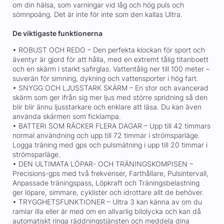
om din hälsa, som varningar vid låg och hög puls och
sömnpoäng. Det är inte för inte som den kallas Ultra.
De viktigaste funktionerna
• ROBUST OCH REDO – Den perfekta klockan för sport och
äventyr är gjord för att hålla, med en extremt tålig titanboett
och en skärm i starkt safirglas. Vattentålig ner till 100 meter –
suverän för simning, dykning och vattensporter i hög fart.
• SNYGG OCH LJUSSTARK SKÄRM – En stor och avancerad
skärm som ger ifrån sig mer ljus med större spridning så den
blir blir ännu ljusstarkare och enklare att läsa. Du kan även
använda skärmen som ficklampa.
• BATTERI SOM RÄCKER FLERA DAGAR – Upp till 42 timmars
normal användning och upp till 72 timmar i strömsparläge.
Logga träning med gps och pulsmätning i upp till 20 timmar i
strömsparläge.
• DEN ULTIMATA LÖPAR- OCH TRÄNINGSKOMPISEN –
Precisions-gps med två frekvenser, Farthållare, Pulsintervall,
Anpassade träningspass, Löpkraft och Träningsbelastning
ger löpare, simmare, cyklister och idrottare allt de behöver.
• TRYGGHETSFUNKTIONER – Ultra 3 kan känna av om du
ramlar illa eller är med om en allvarlig bilolycka och kan då
automatiskt ringa räddningstjänsten och meddela dina