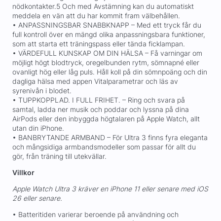
nödkontakter.5 Och med Avstämning kan du automatiskt
meddela en vän att du har kommit fram välbehållen.
• ANPASSNINGSBAR SNABBKNAPP – Med ett tryck får du
full kontroll över en mängd olika anpassningsbara funktioner,
som att starta ett träningspass eller tända ficklampan.
• VÄRDEFULL KUNSKAP OM DIN HÄLSA – Få varningar om
möjligt högt blodtryck, oregelbunden rytm, sömnapné eller
ovanligt hög eller låg puls. Håll koll på din sömnpoäng och din
dagliga hälsa med appen Vitalparametrar och läs av
syrenivån i blodet.
• TUPPKOPPLAD. I FULL FRIHET. – Ring och svara på
samtal, ladda ner musik och poddar och lyssna på dina
AirPods eller den inbyggda högtalaren på Apple Watch, allt
utan din iPhone.
• BANBRYTANDE ARMBAND – För Ultra 3 finns fyra eleganta
och mångsidiga armbandsmodeller som passar för allt du
gör, från träning till utekvällar.
Villkor
Apple Watch Ultra 3 kräver en iPhone 11 eller senare med iOS
26 eller senare.
• Batteritiden varierar beroende på användning och