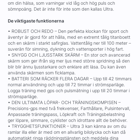
om din hälsa, som varningar vid låg och hög puls och
sömnpoäng. Det är inte för inte som den kallas Ultra.
De viktigaste funktionerna
• ROBUST OCH REDO – Den perfekta klockan för sport och
äventyr är gjord för att hålla, med en extremt tålig titanboett
och en skärm i starkt safirglas. Vattentålig ner till 100 meter –
suverän för simning, dykning och vattensporter i hög fart.
• SNYGG OCH LJUSSTARK SKÄRM – En stor och avancerad
skärm som ger ifrån sig mer ljus med större spridning så den
blir blir ännu ljusstarkare och enklare att läsa. Du kan även
använda skärmen som ficklampa.
• BATTERI SOM RÄCKER FLERA DAGAR – Upp till 42 timmars
normal användning och upp till 72 timmar i strömsparläge.
Logga träning med gps och pulsmätning i upp till 20 timmar i
strömsparläge.
• DEN ULTIMATA LÖPAR- OCH TRÄNINGSKOMPISEN –
Precisions-gps med två frekvenser, Farthållare, Pulsintervall,
Anpassade träningspass, Löpkraft och Träningsbelastning
ger löpare, simmare, cyklister och idrottare allt de behöver.
• TRYGGHETSFUNKTIONER – Ultra 3 kan känna av om du
ramlar illa eller är med om en allvarlig bilolycka och kan då
automatiskt ringa räddningstjänsten och meddela dina