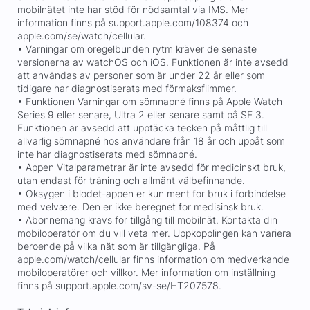
mobilnätet inte har stöd för nödsamtal via IMS. Mer
information finns på support.apple.com/108374 och
apple.com/se/watch/cellular.
• Varningar om oregelbunden rytm kräver de senaste
versionerna av watchOS och iOS. Funktionen är inte avsedd
att användas av personer som är under 22 år eller som
tidigare har diagnostiserats med förmaksflimmer.
• Funktionen Varningar om sömnapné finns på Apple Watch
Series 9 eller senare, Ultra 2 eller senare samt på SE 3.
Funktionen är avsedd att upptäcka tecken på måttlig till
allvarlig sömnapné hos användare från 18 år och uppåt som
inte har diagnostiserats med sömnapné.
• Appen Vitalparametrar är inte avsedd för medicinskt bruk,
utan endast för träning och allmänt välbefinnande.
• Oksygen i blodet-appen er kun ment for bruk i forbindelse
med velvære. Den er ikke beregnet for medisinsk bruk.
• Abonnemang krävs för tillgång till mobilnät. Kontakta din
mobiloperatör om du vill veta mer. Uppkopplingen kan variera
beroende på vilka nät som är tillgängliga. På
apple.com/watch/cellular finns information om medverkande
mobiloperatörer och villkor. Mer information om inställning
finns på support.apple.com/sv-se/HT207578.