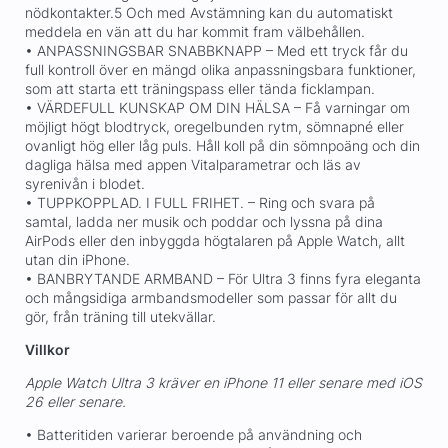
nödkontakter.5 Och med Avstämning kan du automatiskt
meddela en vän att du har kommit fram välbehållen.
• ANPASSNINGSBAR SNABBKNAPP – Med ett tryck får du
full kontroll över en mängd olika anpassningsbara funktioner,
som att starta ett träningspass eller tända ficklampan.
• VÄRDEFULL KUNSKAP OM DIN HÄLSA – Få varningar om
möjligt högt blodtryck, oregelbunden rytm, sömnapné eller
ovanligt hög eller låg puls. Håll koll på din sömnpoäng och din
dagliga hälsa med appen Vitalparametrar och läs av
syrenivån i blodet.
• TUPPKOPPLAD. I FULL FRIHET. – Ring och svara på
samtal, ladda ner musik och poddar och lyssna på dina
AirPods eller den inbyggda högtalaren på Apple Watch, allt
utan din iPhone.
• BANBRYTANDE ARMBAND – För Ultra 3 finns fyra eleganta
och mångsidiga armbandsmodeller som passar för allt du
gör, från träning till utekvällar.
Villkor
Apple Watch Ultra 3 kräver en iPhone 11 eller senare med iOS
26 eller senare.
• Batteritiden varierar beroende på användning och