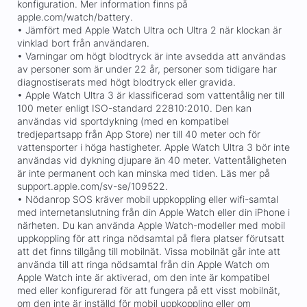
konfiguration. Mer information finns på
apple.com/watch/battery.
• Jämfört med Apple Watch Ultra och Ultra 2 när klockan är
vinklad bort från användaren.
• Varningar om högt blodtryck är inte avsedda att användas
av personer som är under 22 år, personer som tidigare har
diagnostiserats med högt blodtryck eller gravida.
• Apple Watch Ultra 3 är klassificerad som vattentålig ner till
100 meter enligt ISO-standard 22810:2010. Den kan
användas vid sportdykning (med en kompatibel
tredjepartsapp från App Store) ner till 40 meter och för
vattensporter i höga hastigheter. Apple Watch Ultra 3 bör inte
användas vid dykning djupare än 40 meter. Vattentåligheten
är inte permanent och kan minska med tiden. Läs mer på
support.apple.com/sv-se/109522.
• Nödanrop SOS kräver mobil uppkoppling eller wifi-samtal
med internetanslutning från din Apple Watch eller din iPhone i
närheten. Du kan använda Apple Watch-modeller med mobil
uppkoppling för att ringa nödsamtal på flera platser förutsatt
att det finns tillgång till mobilnät. Vissa mobilnät går inte att
använda till att ringa nödsamtal från din Apple Watch om
Apple Watch inte är aktiverad, om den inte är kompatibel
med eller konfigurerad för att fungera på ett visst mobilnät,
om den inte är inställd för mobil uppkoppling eller om