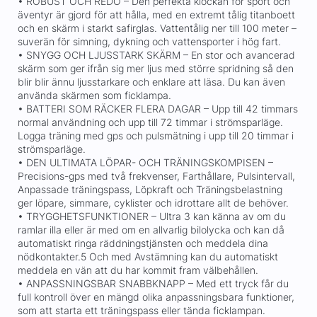
• ROBUST OCH REDO – Den perfekta klockan för sport och
äventyr är gjord för att hålla, med en extremt tålig titanboett
och en skärm i starkt safirglas. Vattentålig ner till 100 meter –
suverän för simning, dykning och vattensporter i hög fart.
• SNYGG OCH LJUSSTARK SKÄRM – En stor och avancerad
skärm som ger ifrån sig mer ljus med större spridning så den
blir blir ännu ljusstarkare och enklare att läsa. Du kan även
använda skärmen som ficklampa.
• BATTERI SOM RÄCKER FLERA DAGAR – Upp till 42 timmars
normal användning och upp till 72 timmar i strömsparläge.
Logga träning med gps och pulsmätning i upp till 20 timmar i
strömsparläge.
• DEN ULTIMATA LÖPAR- OCH TRÄNINGSKOMPISEN –
Precisions-gps med två frekvenser, Farthållare, Pulsintervall,
Anpassade träningspass, Löpkraft och Träningsbelastning
ger löpare, simmare, cyklister och idrottare allt de behöver.
• TRYGGHETSFUNKTIONER – Ultra 3 kan känna av om du
ramlar illa eller är med om en allvarlig bilolycka och kan då
automatiskt ringa räddningstjänsten och meddela dina
nödkontakter.5 Och med Avstämning kan du automatiskt
meddela en vän att du har kommit fram välbehållen.
• ANPASSNINGSBAR SNABBKNAPP – Med ett tryck får du
full kontroll över en mängd olika anpassningsbara funktioner,
som att starta ett träningspass eller tända ficklampan.