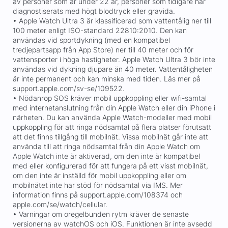
av personer som är under 22 år, personer som tidigare har
diagnostiserats med högt blodtryck eller gravida.
• Apple Watch Ultra 3 är klassificerad som vattentålig ner till
100 meter enligt ISO-standard 22810:2010. Den kan
användas vid sportdykning (med en kompatibel
tredjepartsapp från App Store) ner till 40 meter och för
vattensporter i höga hastigheter. Apple Watch Ultra 3 bör inte
användas vid dykning djupare än 40 meter. Vattentåligheten
är inte permanent och kan minska med tiden. Läs mer på
support.apple.com/sv-se/109522.
• Nödanrop SOS kräver mobil uppkoppling eller wifi-samtal
med internetanslutning från din Apple Watch eller din iPhone i
närheten. Du kan använda Apple Watch-modeller med mobil
uppkoppling för att ringa nödsamtal på flera platser förutsatt
att det finns tillgång till mobilnät. Vissa mobilnät går inte att
använda till att ringa nödsamtal från din Apple Watch om
Apple Watch inte är aktiverad, om den inte är kompatibel
med eller konfigurerad för att fungera på ett visst mobilnät,
om den inte är inställd för mobil uppkoppling eller om
mobilnätet inte har stöd för nödsamtal via IMS. Mer
information finns på support.apple.com/108374 och
apple.com/se/watch/cellular.
• Varningar om oregelbunden rytm kräver de senaste
versionerna av watchOS och iOS. Funktionen är inte avsedd