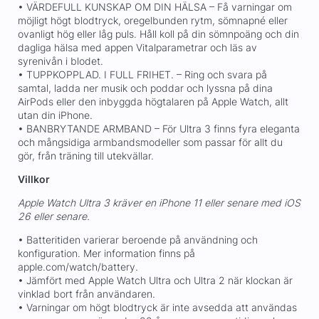
• VÄRDEFULL KUNSKAP OM DIN HÄLSA – Få varningar om
möjligt högt blodtryck, oregelbunden rytm, sömnapné eller
ovanligt hög eller låg puls. Håll koll på din sömnpoäng och din
dagliga hälsa med appen Vitalparametrar och läs av
syrenivån i blodet.
• TUPPKOPPLAD. I FULL FRIHET. – Ring och svara på
samtal, ladda ner musik och poddar och lyssna på dina
AirPods eller den inbyggda högtalaren på Apple Watch, allt
utan din iPhone.
• BANBRYTANDE ARMBAND – För Ultra 3 finns fyra eleganta
och mångsidiga armbandsmodeller som passar för allt du
gör, från träning till utekvällar.
Villkor
Apple Watch Ultra 3 kräver en iPhone 11 eller senare med iOS
26 eller senare.
• Batteritiden varierar beroende på användning och
konfiguration. Mer information finns på
apple.com/watch/battery.
• Jämfört med Apple Watch Ultra och Ultra 2 när klockan är
vinklad bort från användaren.
• Varningar om högt blodtryck är inte avsedda att användas