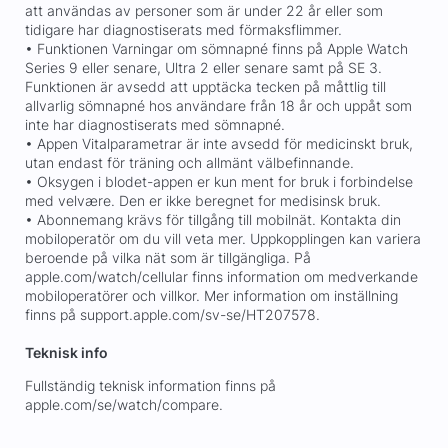
att användas av personer som är under 22 år eller som
tidigare har diagnostiserats med förmaksflimmer.
• Funktionen Varningar om sömnapné finns på Apple Watch
Series 9 eller senare, Ultra 2 eller senare samt på SE 3.
Funktionen är avsedd att upptäcka tecken på måttlig till
allvarlig sömnapné hos användare från 18 år och uppåt som
inte har diagnostiserats med sömnapné.
• Appen Vitalparametrar är inte avsedd för medicinskt bruk,
utan endast för träning och allmänt välbefinnande.
• Oksygen i blodet-appen er kun ment for bruk i forbindelse
med velvære. Den er ikke beregnet for medisinsk bruk.
• Abonnemang krävs för tillgång till mobilnät. Kontakta din
mobiloperatör om du vill veta mer. Uppkopplingen kan variera
beroende på vilka nät som är tillgängliga. På
apple.com/watch/cellular finns information om medverkande
mobiloperatörer och villkor. Mer information om inställning
finns på support.apple.com/sv-se/HT207578.
Teknisk info
Fullständig teknisk information finns på
apple.com/se/watch/compare.