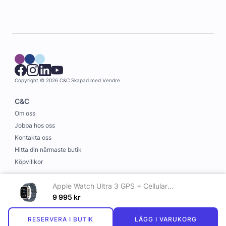
Copyright © 2026 C&C
Skapad med
Vendre
C&C
Om oss
Jobba hos oss
Kontakta oss
Hitta din närmaste butik
Köpvillkor
Information
Apple Watch Ultra 3 GPS + Cellular 49mm med Ankarblå Ocean Band
Leverans och betalning
9 995
kr
Cookies
RESERVERA I BUTIK
LÄGG I VARUKORG
Personuppgiftspolicy