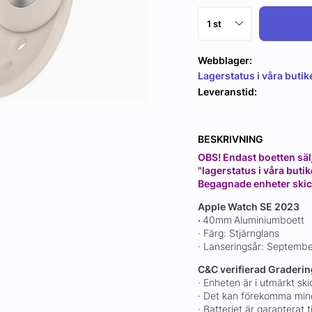
Webblager:
Lagerstatus i våra butik
Leveranstid:
BESKRIVNING
OBS! Endast boetten sälj
"lagerstatus i våra butike
Begagnade enheter skick
Apple Watch SE 2023
·
40mm
Aluminiumboett
· Färg: Stjärnglans
· Lanseringsår: Septemb
C&C verifierad Graderin
· Enheten är i utmärkt sk
· Det kan förekomma mind
· Batteriet är garanterat 