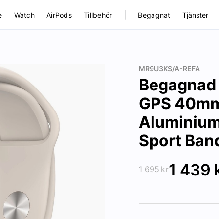
|
e
Watch
AirPods
Tillbehör
Begagnat
Tjänster
MR9U3KS/A-REFA
Begagnad 
GPS 40mm 
Aluminium
Sport Band
1 439
1 695
kr