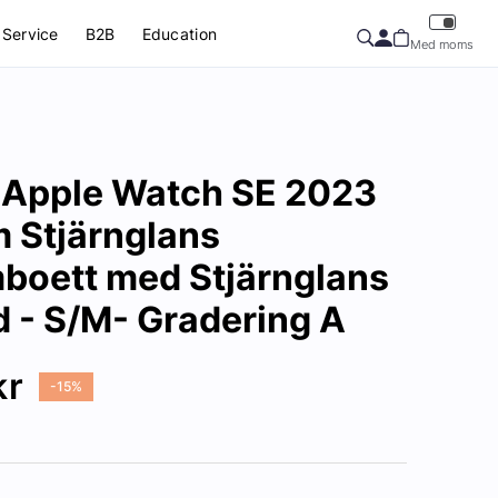
Service
B2B
Education
Med moms
Apple Watch SE 2023
Stjärnglans
boett med Stjärnglans
 - S/M- Gradering A
kr
-15%