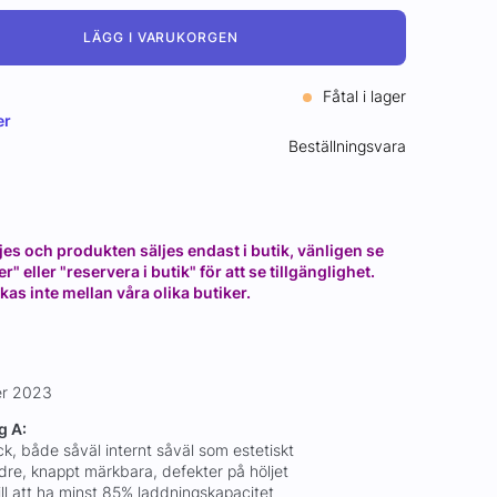
LÄGG I VARUKORGEN
Fåtal i lager
er
Beställningsvara
es och produkten säljes endast i butik, vänligen se
r" eller "reservera i butik" för att se tillgänglighet.
as inte mellan våra olika butiker.
er 2023
g A:
ick, både såväl internt såväl som estetiskt
re, knappt märkbara, defekter på höljet
till att ha minst 85% laddningskapacitet