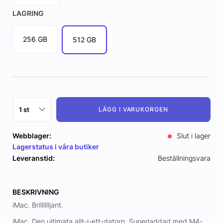
LAGRING
256 GB
512 GB
LÄGG I VARUKORGEN
Webblager:
Slut i lager
Lagerstatus i våra butiker
Leveranstid:
Beställningsvara
BESKRIVNING
iMac. Brilllllljant.
iMac. Den ultimata allt-i-ett-datorn. Superladdad med M4-