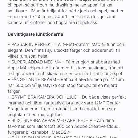
chippet, så surf och multitasking mellan appar funkar
smidigare. iMac är briljant för både jobb och spel, med en
imponerande 24-tums skärm1 i en ikonisk design samt
kamera, mikrofoner och högtalare i toppklass.
De viktigaste funktionerna
• PASSAR IN PERFEKT – Allt-i-ett-datorn iMac är tunn och
elegant. Den finns i sju utsökta färger och adderar stil till
vilket rum som helst.
• SUPERLADDAD MED M4 – Få mer gjort snabbare med
Apple M4-chippet. Allt går med blixtens hastighet, från att
redigera bilder och skapa presentationer till att spela spel.
• FÄNGSLANDE SKÄRM – Retina 4,5K-skärmen på 24 tum
har 500 cd/m² ljusstyrka och stöd för upp till en miljard
färger.
• GRYMT BRA KAMERA OCH LJUD – Du både visas perfekt
inramad och låter fantastiskt bra tack vare 12MP Center
Stage-kameran, tre mikrofoner i studiokvalitet och sex
högtalare med rumsligt ljud.
• BLIXTSNABBA APPAR MED APPLE-CHIP – Alla dina
favoriter, som Microsoft 365 och Adobe Creative Cloud,
fungerar blixtsnabbt i MacOS.*
• GILLAR DU IPHONE, KOMMER DU ÄLSKA MAC – Mac