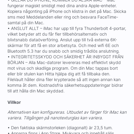
fungerar magiskt smidigt med dina andra Apple-enheter.
Kopiera någonting på iPhone och klistra in det på Mac. Skicka
sms med Meddelanden eller ring och besvara FaceTime-
samtal på din Mac.
• ANSLUT ALLT – iMac har upp till fyra Thunderbolt 4-portar,
vilket betyder att du får fler tillbehörsalternativ och
blixtsnabb dataöverföring. Anslut upp till två externa 6K-
skärmar för att få en stor arbetsyta. Och med wifi 6E och
Bluetooth 5.3 har du snabb och smidig trådlös anslutning.
• INTEGRITETSSKYDD OCH SÄKERHET ÄR INBYGGT FRÅN
BÖRJAN – Alla Mac-datorer levereras med effektivt skydd
mot virus och skadliga program. Om din Mac tappas bort
eller blir stulen kan Hitta hjälpa dig att få tillbaka den.
FileVault håller dina filer krypterade så att ingen annan kan
komma åt dem. Kostnadsfria säkerhetsuppdateringar bidrar
till att hålla din Mac skyddad.
Villkor
Alternativen kan konfigureras. Utbudet av färger för iMac kan
variera.
Tillgången på nanotexturglas kan variera.
• Den faktiska skärmstorleken (diagonalt) är 23,5 tum.
• Apparna finns i App Store. Mjukvara och innehåll säljs