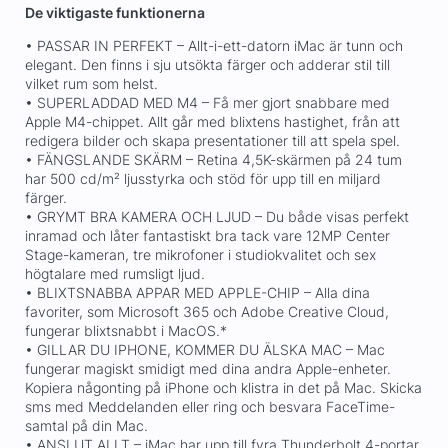
De viktigaste funktionerna
• PASSAR IN PERFEKT – Allt-i-ett-datorn iMac är tunn och
elegant. Den finns i sju utsökta färger och adderar stil till
vilket rum som helst.
• SUPERLADDAD MED M4 – Få mer gjort snabbare med
Apple M4-chippet. Allt går med blixtens hastighet, från att
redigera bilder och skapa presentationer till att spela spel.
• FÄNGSLANDE SKÄRM – Retina 4,5K-skärmen på 24 tum
har 500 cd/m² ljusstyrka och stöd för upp till en miljard
färger.
• GRYMT BRA KAMERA OCH LJUD – Du både visas perfekt
inramad och låter fantastiskt bra tack vare 12MP Center
Stage-kameran, tre mikrofoner i studiokvalitet och sex
högtalare med rumsligt ljud.
• BLIXTSNABBA APPAR MED APPLE-CHIP – Alla dina
favoriter, som Microsoft 365 och Adobe Creative Cloud,
fungerar blixtsnabbt i MacOS.*
• GILLAR DU IPHONE, KOMMER DU ÄLSKA MAC – Mac
fungerar magiskt smidigt med dina andra Apple-enheter.
Kopiera någonting på iPhone och klistra in det på Mac. Skicka
sms med Meddelanden eller ring och besvara FaceTime-
samtal på din Mac.
• ANSLUT ALLT – iMac har upp till fyra Thunderbolt 4-portar,