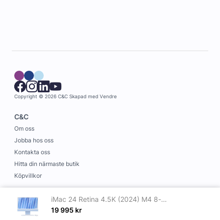
Copyright © 2026 C&C
Skapad med
Vendre
C&C
Om oss
Jobba hos oss
Kontakta oss
Hitta din närmaste butik
Köpvillkor
Information
iMac 24 Retina 4.5K (2024) M4 8-core CPU, 8-core GPU/16GB/256GB SSD Blå
Leverans och betalning
19 995
kr