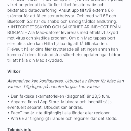
vilket betyder att du får fler tillbehörsalternativ och
blixtsnabb dataöverföring. Anslut upp till två externa 6K-
skärmar för att få en stor arbetsyta. Och med wifi 6E och
Bluetooth 5.3 har du snabb och smidig trådlös anslutning.
• INTEGRITETSSKYDD OCH SÄKERHET ÄR INBYGGT FRÅN
BÖRJAN – Alla Mac-datorer levereras med effektivt skydd
mot virus och skadliga program. Om din Mac tappas bort
eller blir stulen kan Hitta hjälpa dig att få tillbaka den.
FileVault håller dina filer krypterade så att ingen annan kan
komma åt dem. Kostnadsfria säkerhetsuppdateringar bidrar
till att hålla din Mac skyddad.
Villkor
Alternativen kan konfigureras. Utbudet av färger för iMac kan
variera.
Tillgången på nanotexturglas kan variera.
• Den faktiska skärmstorleken (diagonalt) är 23,5 tum.
• Apparna finns i App Store. Mjukvara och innehåll säljs
eventuellt separat. Utbudet kan ändras.
• FaceTime är inte tillgänglig i alla länder eller regioner.
• Wifi 6E är tillgängligt i länder och regioner där det stöds.
Teknisk info