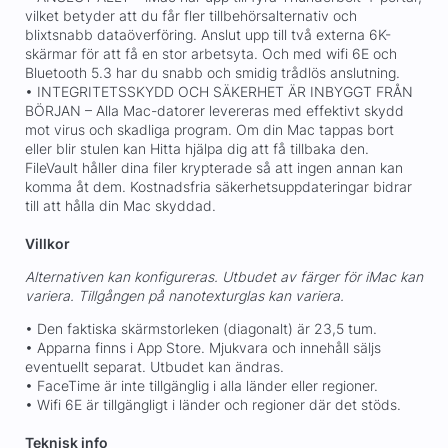
vilket betyder att du får fler tillbehörsalternativ och
blixtsnabb dataöverföring. Anslut upp till två externa 6K-
skärmar för att få en stor arbetsyta. Och med wifi 6E och
Bluetooth 5.3 har du snabb och smidig trådlös anslutning.
• INTEGRITETSSKYDD OCH SÄKERHET ÄR INBYGGT FRÅN
BÖRJAN – Alla Mac-datorer levereras med effektivt skydd
mot virus och skadliga program. Om din Mac tappas bort
eller blir stulen kan Hitta hjälpa dig att få tillbaka den.
FileVault håller dina filer krypterade så att ingen annan kan
komma åt dem. Kostnadsfria säkerhetsuppdateringar bidrar
till att hålla din Mac skyddad.
Villkor
Alternativen kan konfigureras. Utbudet av färger för iMac kan
variera.
Tillgången på nanotexturglas kan variera.
• Den faktiska skärmstorleken (diagonalt) är 23,5 tum.
• Apparna finns i App Store. Mjukvara och innehåll säljs
eventuellt separat. Utbudet kan ändras.
• FaceTime är inte tillgänglig i alla länder eller regioner.
• Wifi 6E är tillgängligt i länder och regioner där det stöds.
Teknisk info