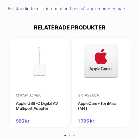
Fullständig teknisk information finns på
apple.com/se/imac.
RELATERADE PRODUKTER
MW5M3ZM/A
SR1A2ZM/A
Apple USB-C Digital AV
AppleCare+ for iMac
Multiport Adapter
(M4)
995
kr
1 795
kr