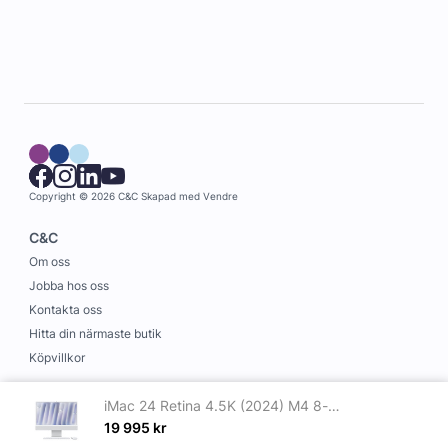
Copyright © 2026 C&C
Skapad med
Vendre
C&C
Om oss
Jobba hos oss
Kontakta oss
Hitta din närmaste butik
Köpvillkor
Information
iMac 24 Retina 4.5K (2024) M4 8-core CPU, 8-core GPU/16GB/256GB SSD Silver
Leverans och betalning
19 995
kr