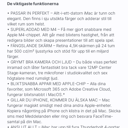
De viktigaste funktionerna
• PASSAR IN PERFEKT – Allt-i-ett-datorn iMac är tunn och
elegant. Den finns i sju utsökta färger och adderar stil till
vilket rum som helst.
• SUPERLADDAD MED M4 – Få mer gjort snabbare med
Apple M4-chippet. Allt går med blixtens hastighet, från att
redigera bilder och skapa presentationer till att spela spel.
• FÄNGSLANDE SKÄRM – Retina 4,5K-skärmen på 24 tum
har 500 cd/m² ljusstyrka och stöd för upp till en miljard
färger.
• GRYMT BRA KAMERA OCH LJUD – Du både visas perfekt
inramad och låter fantastiskt bra tack vare 12MP Center
Stage-kameran, tre mikrofoner i studiokvalitet och sex
högtalare med rumsligt ljud.
• BLIXTSNABBA APPAR MED APPLE-CHIP – Alla dina
favoriter, som Microsoft 365 och Adobe Creative Cloud,
fungerar blixtsnabbt i MacOS.*
• GILLAR DU IPHONE, KOMMER DU ÄLSKA MAC – Mac
fungerar magiskt smidigt med dina andra Apple-enheter.
Kopiera någonting på iPhone och klistra in det på Mac. Skicka
sms med Meddelanden eller ring och besvara FaceTime-
samtal på din Mac.
• ANSLUT ALLT – iMac har upp till fyra Thunderbolt 4-portar,