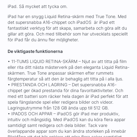
iPad. Så mycket att tycka om.
iPad har en snygg Liquid Retina-skärm med True Tone. Med
det supersnabba A16-chippet och iPadOS är iPad ett
fantastiskt verktyg för att skapa, samarbeta och göra allt du
gillar att göra. Och med tillbehör som har utvecklats speciellt
för iPad får du ännu fler möjligheter.
De viktigaste funktionerna
• 11-TUMS LIQUID RETINA-SKÄRM – Njut av att titta på film
eller rita ditt nästa mästerverk på den eleganta Liquid Retina-
skärmen. True Tone anpassar skärmen efter rummets
färgtemperatur så att den är behaglig att titta på i alla ljus.
• PRESTANDA OCH LAGRING – Det supersnabba A16-
chippet ger ökad prestanda för dina favoritaktiviteter. Och
med ett batteri som räcker hela dagen är iPad perfekt för att
spela fängslande spel eller redigera bilder och videor.
Lagringsutrymme från 128 GB ända upp till 512 GB.
• IPADOS OCH APPAR – iPadOS gör iPad mer produktiv,
intuitiv och mångsidig. Med iPadOS kan du köra flera appar
samtidigt samt redigera och dela bilder. Tack vare
överlappande appar som du kan ändra storleken på innebär
Blickfång att det blir enklare att göra flera saker samtidigt.