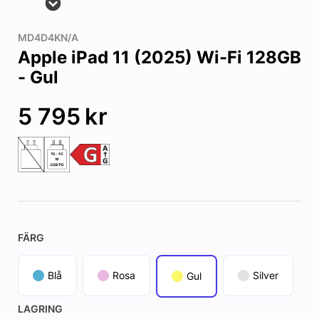
MD4D4KN/A
Apple iPad 11 (2025) Wi-Fi 128GB
- Gul
5 795
kr
FÄRG
Blå
Rosa
Silver
Gul
LAGRING