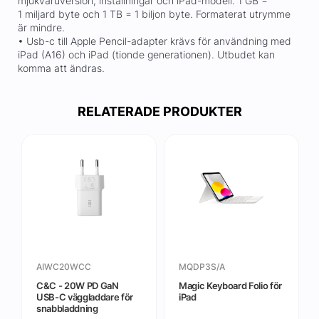
mjukvaruversion, inställningar och iPad-modell. 1 GB =
1 miljard byte och 1 TB = 1 biljon byte. Formaterat utrymme
är mindre.
• Usb-c till Apple Pencil-adapter krävs för användning med
iPad (A16) och iPad (tionde generationen). Utbudet kan
komma att ändras.
RELATERADE PRODUKTER
AIWC20WCC
MQDP3S/A
C&C - 20W PD GaN
Magic Keyboard Folio för
USB-C väggladdare för
iPad
snabbladdning