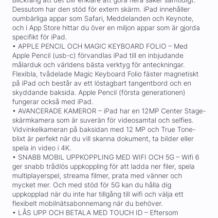
Dessutom har den stöd för extern skärm. iPad innehåller
oumbärliga appar som Safari, Meddelanden och Keynote,
och i App Store hittar du över en miljon appar som är gjorda
specifikt för iPad.
• APPLE PENCIL OCH MAGIC KEYBOARD FOLIO – Med
Apple Pencil (usb-c) förvandlas iPad till en inbjudande
målarduk och världens bästa verktyg för anteckningar.
Flexibla, tvådelade Magic Keyboard Folio fäster magnetiskt
på iPad och består av ett löstagbart tangentbord och en
skyddande baksida. Apple Pencil (första generationen)
fungerar också med iPad.
• AVANCERADE KAMEROR – iPad har en 12MP Center Stage-
skärmkamera som är suverän för videosamtal och selfies.
Vidvinkelkameran på baksidan med 12 MP och True Tone-
blixt är perfekt när du vill skanna dokument, ta bilder eller
spela in video i 4K.
• SNABB MOBIL UPPKOPPLING MED WIFI OCH 5G – Wifi 6
ger snabb trådlös uppkoppling för att ladda ner filer, spela
multiplayerspel, streama filmer, prata med vänner och
mycket mer. Och med stöd för 5G kan du hålla dig
uppkopplad när du inte har tillgång till wifi och välja ett
flexibelt mobilnätsabonnemang när du behöver.
• LÅS UPP OCH BETALA MED TOUCH ID – Eftersom