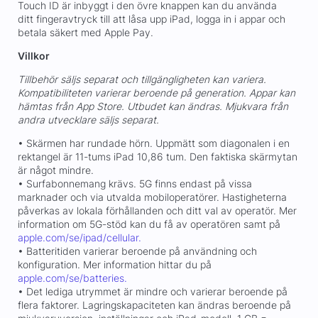
Touch ID är inbyggt i den övre knappen kan du använda
ditt fingeravtryck till att låsa upp iPad, logga in i appar och
betala säkert med Apple Pay.
Villkor
Tillbehör säljs separat och tillgängligheten kan variera.
Kompatibiliteten varierar beroende på generation. Appar kan
hämtas från App Store. Utbudet kan ändras. Mjukvara från
andra utvecklare säljs separat.
• Skärmen har rundade hörn. Uppmätt som diagonalen i en
rektangel är 11-tums iPad 10,86 tum. Den faktiska skärmytan
är något mindre.
• Surfabonnemang krävs. 5G finns endast på vissa
marknader och via utvalda mobiloperatörer. Hastigheterna
påverkas av lokala förhållanden och ditt val av operatör. Mer
information om 5G-stöd kan du få av operatören samt på
apple.com/se/ipad/cellular.
• Batteritiden varierar beroende på användning och
konfiguration. Mer information hittar du på
apple.com/se/batteries.
• Det lediga utrymmet är mindre och varierar beroende på
flera faktorer. Lagringskapaciteten kan ändras beroende på