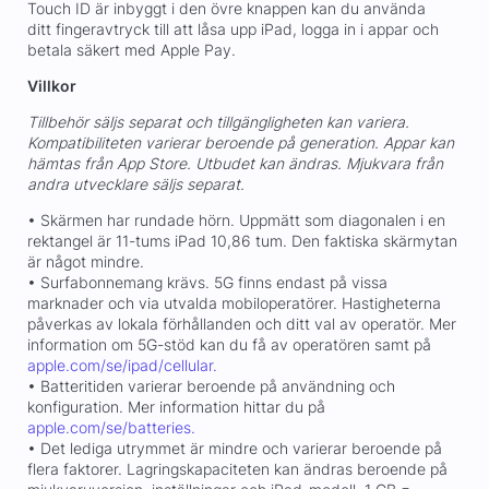
Touch ID är inbyggt i den övre knappen kan du använda
ditt fingeravtryck till att låsa upp iPad, logga in i appar och
betala säkert med Apple Pay.
Villkor
Tillbehör säljs separat och tillgängligheten kan variera.
Kompatibiliteten varierar beroende på generation. Appar kan
hämtas från App Store. Utbudet kan ändras. Mjukvara från
andra utvecklare säljs separat.
• Skärmen har rundade hörn. Uppmätt som diagonalen i en
rektangel är 11-tums iPad 10,86 tum. Den faktiska skärmytan
är något mindre.
• Surfabonnemang krävs. 5G finns endast på vissa
marknader och via utvalda mobiloperatörer. Hastigheterna
påverkas av lokala förhållanden och ditt val av operatör. Mer
information om 5G-stöd kan du få av operatören samt på
apple.com/se/ipad/cellular.
• Batteritiden varierar beroende på användning och
konfiguration. Mer information hittar du på
apple.com/se/batteries.
• Det lediga utrymmet är mindre och varierar beroende på
flera faktorer. Lagringskapaciteten kan ändras beroende på