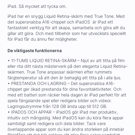
iPad. Så mycket att tycka om.
iPad har en snygg Liquid Retina-skärm med True Tone. Med
det supersnabba A16-chippet och iPadOS är iPad ett
fantastiskt verktyg för att skapa, samarbeta och göra allt du
gillar att göra. Och med tillbehör som har utvecklats speciellt
för iPad får du ännu fler möjligheter.
De viktigaste funktionerna
• 11-TUMS LIQUID RETINA-SKÄRM – Njut av att titta på film
eller rita ditt nästa mästerverk på den eleganta Liquid Retina-
skärmen. True Tone anpassar skärmen efter rummets
färgtemperatur så att den är behaglig att titta på i alla ljus.
• PRESTANDA OCH LAGRING – Det supersnabba A16-
chippet ger ökad prestanda för dina favoritaktiviteter. Och
med ett batteri som räcker hela dagen är iPad perfekt för att
spela fängslande spel eller redigera bilder och videor.
Lagringsutrymme från 128 GB ända upp till 512 GB.
• IPADOS OCH APPAR – iPadOS gör iPad mer produktiv,
intuitiv och mångsidig. Med iPadOS kan du köra flera appar
samtidigt samt redigera och dela bilder. Tack vare
överlappande appar som du kan ändra storleken på innebär
Blickfång att det blir enklare att göra flera saker samtidigt.