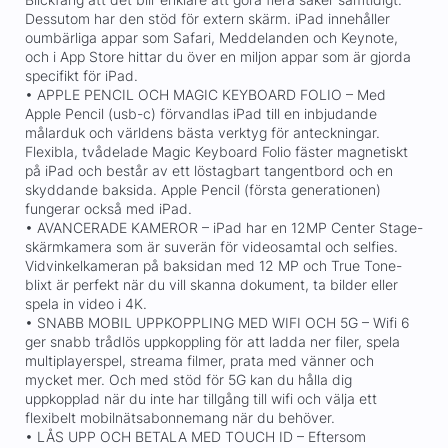
Dessutom har den stöd för extern skärm. iPad innehåller
oumbärliga appar som Safari, Meddelanden och Keynote,
och i App Store hittar du över en miljon appar som är gjorda
specifikt för iPad.
• APPLE PENCIL OCH MAGIC KEYBOARD FOLIO – Med
Apple Pencil (usb-c) förvandlas iPad till en inbjudande
målarduk och världens bästa verktyg för anteckningar.
Flexibla, tvådelade Magic Keyboard Folio fäster magnetiskt
på iPad och består av ett löstagbart tangentbord och en
skyddande baksida. Apple Pencil (första generationen)
fungerar också med iPad.
• AVANCERADE KAMEROR – iPad har en 12MP Center Stage-
skärmkamera som är suverän för videosamtal och selfies.
Vidvinkelkameran på baksidan med 12 MP och True Tone-
blixt är perfekt när du vill skanna dokument, ta bilder eller
spela in video i 4K.
• SNABB MOBIL UPPKOPPLING MED WIFI OCH 5G – Wifi 6
ger snabb trådlös uppkoppling för att ladda ner filer, spela
multiplayerspel, streama filmer, prata med vänner och
mycket mer. Och med stöd för 5G kan du hålla dig
uppkopplad när du inte har tillgång till wifi och välja ett
flexibelt mobilnätsabonnemang när du behöver.
• LÅS UPP OCH BETALA MED TOUCH ID – Eftersom