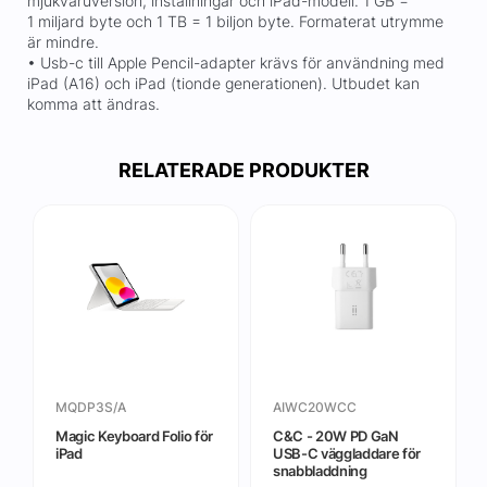
mjukvaruversion, inställningar och iPad-modell. 1 GB =
1 miljard byte och 1 TB = 1 biljon byte. Formaterat utrymme
är mindre.
• Usb-c till Apple Pencil-adapter krävs för användning med
iPad (A16) och iPad (tionde generationen). Utbudet kan
komma att ändras.
RELATERADE PRODUKTER
MQDP3S/A
AIWC20WCC
Magic Keyboard Folio för
C&C - 20W PD GaN
iPad
USB-C väggladdare för
snabbladdning