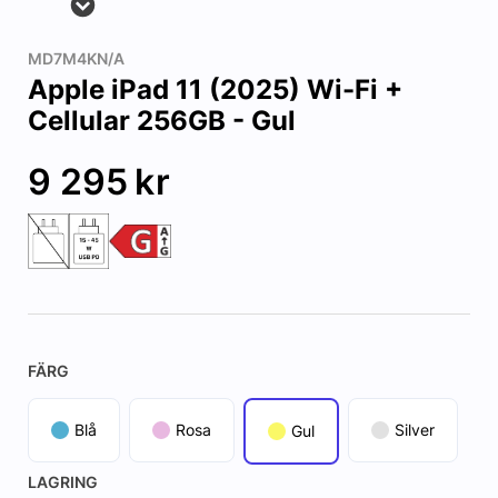
MD7M4KN/A
Apple iPad 11 (2025) Wi-Fi +
Cellular 256GB - Gul
9 295
kr
FÄRG
Blå
Rosa
Silver
Gul
LAGRING