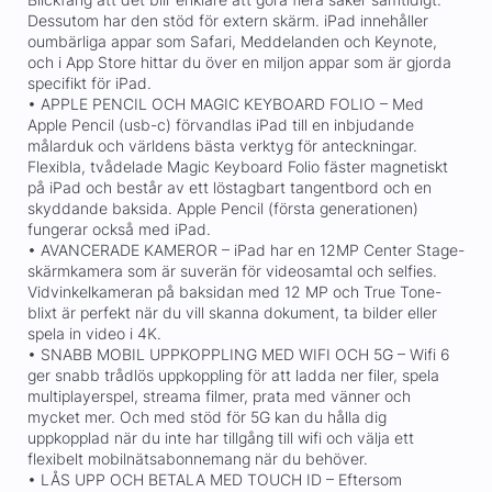
Dessutom har den stöd för extern skärm. iPad innehåller
oumbärliga appar som Safari, Meddelanden och Keynote,
och i App Store hittar du över en miljon appar som är gjorda
specifikt för iPad.
• APPLE PENCIL OCH MAGIC KEYBOARD FOLIO – Med
Apple Pencil (usb-c) förvandlas iPad till en inbjudande
målarduk och världens bästa verktyg för anteckningar.
Flexibla, tvådelade Magic Keyboard Folio fäster magnetiskt
på iPad och består av ett löstagbart tangentbord och en
skyddande baksida. Apple Pencil (första generationen)
fungerar också med iPad.
• AVANCERADE KAMEROR – iPad har en 12MP Center Stage-
skärmkamera som är suverän för videosamtal och selfies.
Vidvinkelkameran på baksidan med 12 MP och True Tone-
blixt är perfekt när du vill skanna dokument, ta bilder eller
spela in video i 4K.
• SNABB MOBIL UPPKOPPLING MED WIFI OCH 5G – Wifi 6
ger snabb trådlös uppkoppling för att ladda ner filer, spela
multiplayerspel, streama filmer, prata med vänner och
mycket mer. Och med stöd för 5G kan du hålla dig
uppkopplad när du inte har tillgång till wifi och välja ett
flexibelt mobilnätsabonnemang när du behöver.
• LÅS UPP OCH BETALA MED TOUCH ID – Eftersom