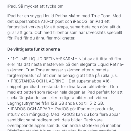
iPad. Så mycket att tycka om.
iPad har en snygg Liquid Retina-skärm med True Tone. Med
det supersnabba A16-chippet och iPadOS är iPad ett
fantastiskt verktyg för att skapa, samarbeta och göra allt du
gillar att göra. Och med tillbehör som har utvecklats speciellt
för iPad får du ännu fler möjligheter.
De viktigaste funktionerna
• 11-TUMS LIQUID RETINA-SKÄRM – Njut av att titta på film
eller rita ditt nästa mästerverk på den eleganta Liquid Retina-
skärmen. True Tone anpassar skärmen efter rummets
färgtemperatur så att den är behaglig att titta på i alla ljus.
• PRESTANDA OCH LAGRING – Det supersnabba A16-
chippet ger ökad prestanda för dina favoritaktiviteter. Och
med ett batteri som räcker hela dagen är iPad perfekt för att
spela fängslande spel eller redigera bilder och videor.
Lagringsutrymme från 128 GB ända upp till 512 GB.
• IPADOS OCH APPAR – iPadOS gör iPad mer produktiv,
intuitiv och mångsidig. Med iPadOS kan du köra flera appar
samtidigt samt redigera och dela bilder. Tack vare
överlappande appar som du kan ändra storleken på innebär
Blickfång att det blir enklare att göra flera saker samtidigt.