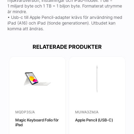
mjukvaruversion, inställningar och iPad-modell. 1 GB =
1 miljard byte och 1 TB = 1 biljon byte. Formaterat utrymme
är mindre.
• Usb-c till Apple Pencil-adapter krävs för användning med
iPad (A16) och iPad (tionde generationen). Utbudet kan
komma att ändras.
RELATERADE PRODUKTER
MQDP3S/A
MUWA3ZM/A
Magic Keyboard Folio för
Apple Pencil (USB-C)
iPad