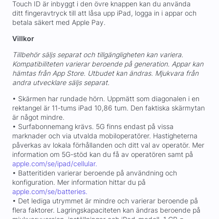
Touch ID är inbyggt i den övre knappen kan du använda
ditt fingeravtryck till att låsa upp iPad, logga in i appar och
betala säkert med Apple Pay.
Villkor
Tillbehör säljs separat och tillgängligheten kan variera.
Kompatibiliteten varierar beroende på generation. Appar kan
hämtas från App Store. Utbudet kan ändras. Mjukvara från
andra utvecklare säljs separat.
• Skärmen har rundade hörn. Uppmätt som diagonalen i en
rektangel är 11-tums iPad 10,86 tum. Den faktiska skärmytan
är något mindre.
• Surfabonnemang krävs. 5G finns endast på vissa
marknader och via utvalda mobiloperatörer. Hastigheterna
påverkas av lokala förhållanden och ditt val av operatör. Mer
information om 5G-stöd kan du få av operatören samt på
apple.com/se/ipad/cellular.
• Batteritiden varierar beroende på användning och
konfiguration. Mer information hittar du på
apple.com/se/batteries.
• Det lediga utrymmet är mindre och varierar beroende på
flera faktorer. Lagringskapaciteten kan ändras beroende på