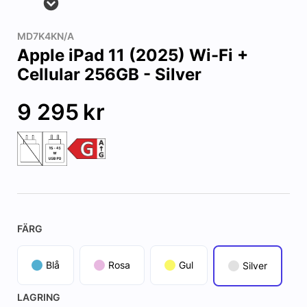
MD7K4KN/A
Apple iPad 11 (2025) Wi-Fi +
Cellular 256GB - Silver
9 295
kr
FÄRG
Blå
Rosa
Gul
Silver
LAGRING