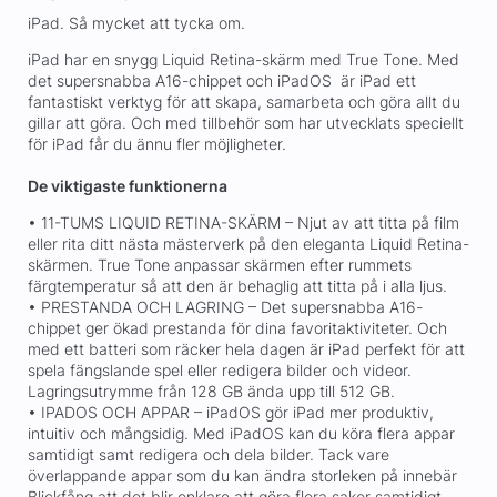
iPad. Så mycket att tycka om.
iPad har en snygg Liquid Retina-skärm med True Tone. Med
det supersnabba A16-chippet och iPadOS är iPad ett
fantastiskt verktyg för att skapa, samarbeta och göra allt du
gillar att göra. Och med tillbehör som har utvecklats speciellt
för iPad får du ännu fler möjligheter.
De viktigaste funktionerna
• 11-TUMS LIQUID RETINA-SKÄRM – Njut av att titta på film
eller rita ditt nästa mästerverk på den eleganta Liquid Retina-
skärmen. True Tone anpassar skärmen efter rummets
färgtemperatur så att den är behaglig att titta på i alla ljus.
• PRESTANDA OCH LAGRING – Det supersnabba A16-
chippet ger ökad prestanda för dina favoritaktiviteter. Och
med ett batteri som räcker hela dagen är iPad perfekt för att
spela fängslande spel eller redigera bilder och videor.
Lagringsutrymme från 128 GB ända upp till 512 GB.
• IPADOS OCH APPAR – iPadOS gör iPad mer produktiv,
intuitiv och mångsidig. Med iPadOS kan du köra flera appar
samtidigt samt redigera och dela bilder. Tack vare
överlappande appar som du kan ändra storleken på innebär
Blickfång att det blir enklare att göra flera saker samtidigt.