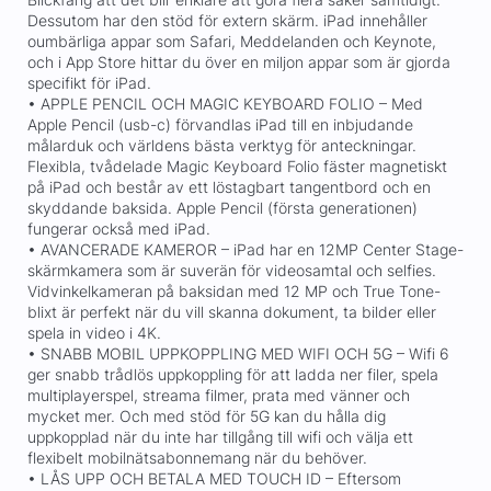
Dessutom har den stöd för extern skärm. iPad innehåller
oumbärliga appar som Safari, Meddelanden och Keynote,
och i App Store hittar du över en miljon appar som är gjorda
specifikt för iPad.
• APPLE PENCIL OCH MAGIC KEYBOARD FOLIO – Med
Apple Pencil (usb-c) förvandlas iPad till en inbjudande
målarduk och världens bästa verktyg för anteckningar.
Flexibla, tvådelade Magic Keyboard Folio fäster magnetiskt
på iPad och består av ett löstagbart tangentbord och en
skyddande baksida. Apple Pencil (första generationen)
fungerar också med iPad.
• AVANCERADE KAMEROR – iPad har en 12MP Center Stage-
skärmkamera som är suverän för videosamtal och selfies.
Vidvinkelkameran på baksidan med 12 MP och True Tone-
blixt är perfekt när du vill skanna dokument, ta bilder eller
spela in video i 4K.
• SNABB MOBIL UPPKOPPLING MED WIFI OCH 5G – Wifi 6
ger snabb trådlös uppkoppling för att ladda ner filer, spela
multiplayerspel, streama filmer, prata med vänner och
mycket mer. Och med stöd för 5G kan du hålla dig
uppkopplad när du inte har tillgång till wifi och välja ett
flexibelt mobilnätsabonnemang när du behöver.
• LÅS UPP OCH BETALA MED TOUCH ID – Eftersom