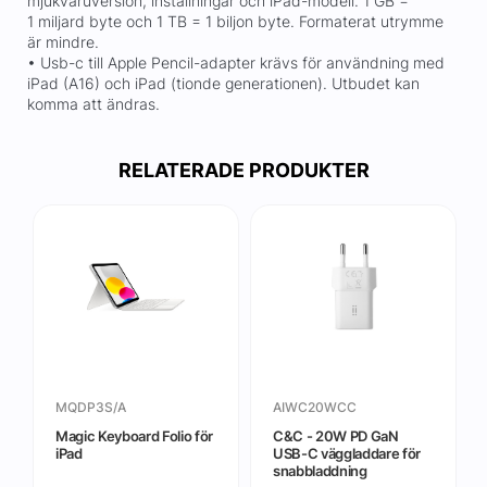
mjukvaruversion, inställningar och iPad-modell. 1 GB =
1 miljard byte och 1 TB = 1 biljon byte. Formaterat utrymme
är mindre.
• Usb-c till Apple Pencil-adapter krävs för användning med
iPad (A16) och iPad (tionde generationen). Utbudet kan
komma att ändras.
RELATERADE PRODUKTER
MQDP3S/A
AIWC20WCC
Magic Keyboard Folio för
C&C - 20W PD GaN
iPad
USB-C väggladdare för
snabbladdning