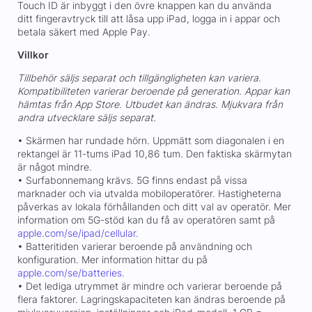
Touch ID är inbyggt i den övre knappen kan du använda
ditt fingeravtryck till att låsa upp iPad, logga in i appar och
betala säkert med Apple Pay.
Villkor
Tillbehör säljs separat och tillgängligheten kan variera.
Kompatibiliteten varierar beroende på generation. Appar kan
hämtas från App Store. Utbudet kan ändras. Mjukvara från
andra utvecklare säljs separat.
• Skärmen har rundade hörn. Uppmätt som diagonalen i en
rektangel är 11-tums iPad 10,86 tum. Den faktiska skärmytan
är något mindre.
• Surfabonnemang krävs. 5G finns endast på vissa
marknader och via utvalda mobiloperatörer. Hastigheterna
påverkas av lokala förhållanden och ditt val av operatör. Mer
information om 5G-stöd kan du få av operatören samt på
apple.com/se/ipad/cellular.
• Batteritiden varierar beroende på användning och
konfiguration. Mer information hittar du på
apple.com/se/batteries.
• Det lediga utrymmet är mindre och varierar beroende på
flera faktorer. Lagringskapaciteten kan ändras beroende på