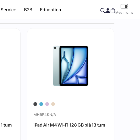
Service
B2B
Education
Med moms
MH5P4KN/A
11 tum
iPad Air M4 Wi-Fi 128 GB blå 13 tum