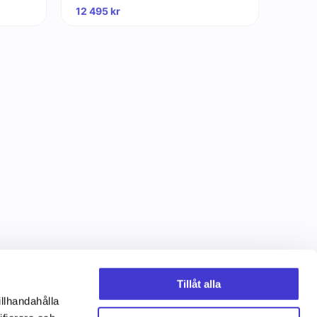
12 495
kr
Tillåt alla
illhandahålla