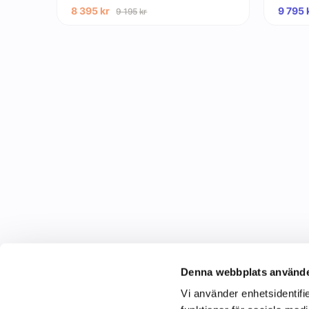
8 395
kr
9 795
9 195
kr
Denna webbplats använde
Vi använder enhetsidentifie
C&C