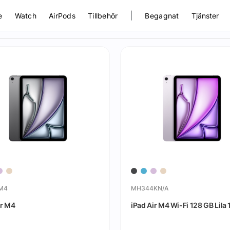
|
e
Watch
AirPods
Tillbehör
Begagnat
Tjänster
rM4
MH344KN/A
ir M4
iPad Air M4 Wi-Fi 128 GB Lila 