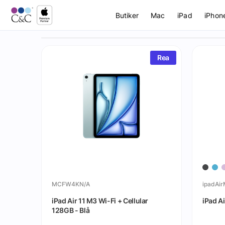
Butiker
Mac
iPad
iPhon
Rea
MCFW4KN/A
ipadAi
iPad Air 11 M3 Wi-Fi + Cellular
iPad A
128GB - Blå