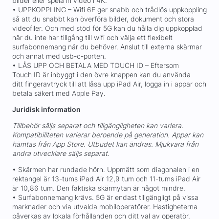
bilder eller spela in video i 4K.
• UPPKOPPLING – Wifi 6E ger snabb och trådlös uppkoppling
så att du snabbt kan överföra bilder, dokument och stora
videofiler. Och med stöd för 5G kan du hålla dig uppkopplad
när du inte har tillgång till wifi och välja ett flexibelt
surfabonnemang när du behöver. Anslut till externa skärmar
och annat med usb-c-porten.
• LÅS UPP OCH BETALA MED TOUCH ID – Eftersom
Touch ID är inbyggt i den övre knappen kan du använda
ditt fingeravtryck till att låsa upp iPad Air, logga in i appar och
betala säkert med Apple Pay.
Juridisk information
Tillbehör säljs separat och tillgängligheten kan variera.
Kompatibiliteten varierar beroende på generation. Appar kan
hämtas från App Store. Utbudet kan ändras. Mjukvara från
andra utvecklare säljs separat.
• Skärmen har rundade hörn. Uppmätt som diagonalen i en
rektangel är 13-tums iPad Air 12,9 tum och 11-tums iPad Air
är 10,86 tum. Den faktiska skärmytan är något mindre.
• Surfabonnemang krävs. 5G är endast tillgängligt på vissa
marknader och via utvalda mobiloperatörer. Hastigheterna
påverkas av lokala förhållanden och ditt val av operatör.