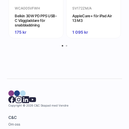
WCA005VFWH
SV172ZM/A
Belkin 30W PD PPS USB-
AppleCare+ för iPad Air
C Väggladdare för
13 M3
snabbladdning
175
kr
1 095
kr
Copyright © 2026 C&C
Skapad med
Vendre
C&C
Om oss