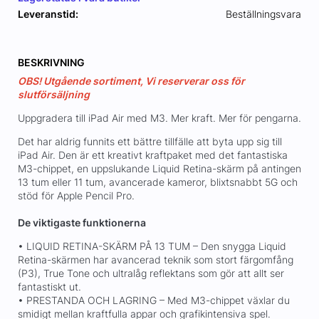
Leveranstid:
Beställningsvara
BESKRIVNING
OBS! Utgående sortiment, Vi reserverar oss för
slutförsäljning
Uppgradera till iPad Air med M3. Mer kraft. Mer för pengarna.
Det har aldrig funnits ett bättre tillfälle att byta upp sig till
iPad Air. Den är ett kreativt kraftpaket med det fantastiska
M3-chippet, en uppslukande Liquid Retina-skärm på antingen
13 tum eller 11 tum, avancerade kameror, blixtsnabbt 5G och
stöd för Apple Pencil Pro.
De viktigaste funktionerna
• LIQUID RETINA-SKÄRM PÅ 13 TUM – Den snygga Liquid
Retina-skärmen har avancerad teknik som stort färgomfång
(P3), True Tone och ultralåg reflektans som gör att allt ser
fantastiskt ut.
• PRESTANDA OCH LAGRING – Med M3-chippet växlar du
smidigt mellan kraftfulla appar och grafikintensiva spel.