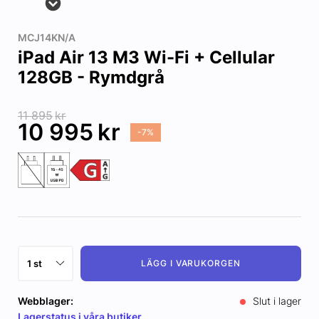
MCJ14KN/A
iPad Air 13 M3 Wi-Fi + Cellular
128GB - Rymdgrå
11 895
kr
10 995
kr
-7%
LÄGG I VARUKORGEN
Webblager:
Slut i lager
Lagerstatus i våra butiker