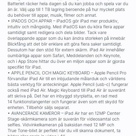
Batteriet räcker hela dagen så du kan jobba och spela var du
än är. Välj upp till 1 TB lagring beroende på hur mycket plats
du behöver till appar, musik, filmer och annat.
• IPADOS OCH APPAR – iPadOS gör iPad mer produktiv,
intuitiv och mångsidig. Med iPadOS kan du köra flera appar
samtidigt samt redigera och dela bilder. Tack vare
överlappande appar som du kan ändra storleken på innebär
Blickfång att det blir enklare att göra flera saker samtidigt.
Dessutom har den stöd för extern skärm. iPad Air innehåller
oumbärliga appar som Safari, Meddelanden och Keynote,
och i App Store hittar du över en miljon appar som är gjorda
specifikt för iPad.
• APPLE PENCIL OCH MAGIC KEYBOARD – Apple Pencil Pro
förvandlar iPad Air till en inbjudande målarduk och världens
bästa verktyg för anteckningar. Apple Pencil (usb-c) fungerar
också med iPad Air. Magic Keyboard till iPad Air är suveränt
att skriva på. Det har en inbyggd styrplatta, en rad med
14 funktionstangenter och fungerar även som ett skydd för
enheten. Tillbehör säljs separat.
• AVANCERADE KAMEROR – iPad Air har en 12MP Center
Stage-skärmkamera som är suverän för videosamtal och
selfies. Vidvinkelkameran på baksidan med 12 MP och
True Tone-blixt är perfekt när du vill skanna dokument, ta