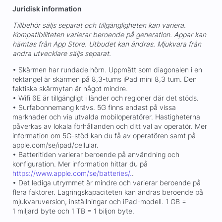
Juridisk information
Tillbehör säljs separat och tillgängligheten kan variera.
Kompatibiliteten varierar beroende på generation. Appar kan
hämtas från App Store. Utbudet kan ändras. Mjukvara från
andra utvecklare säljs separat.
• Skärmen har rundade hörn. Uppmätt som diagonalen i en
rektangel är skärmen på 8,3-tums iPad mini 8,3 tum. Den
faktiska skärmytan är något mindre.
• Wifi 6E är tillgängligt i länder och regioner där det stöds.
• Surfabonnemang krävs. 5G finns endast på vissa
marknader och via utvalda mobiloperatörer. Hastigheterna
påverkas av lokala förhållanden och ditt val av operatör. Mer
information om 5G-stöd kan du få av operatören samt på
apple.com/se/ipad/cellular.
• Batteritiden varierar beroende på användning och
konfiguration. Mer information hittar du på
https://www.apple.com/se/batteries/.
.
• Det lediga utrymmet är mindre och varierar beroende på
flera faktorer. Lagringskapaciteten kan ändras beroende på
mjukvaruversion, inställningar och iPad-modell. 1 GB =
1 miljard byte och 1 TB = 1 biljon byte.