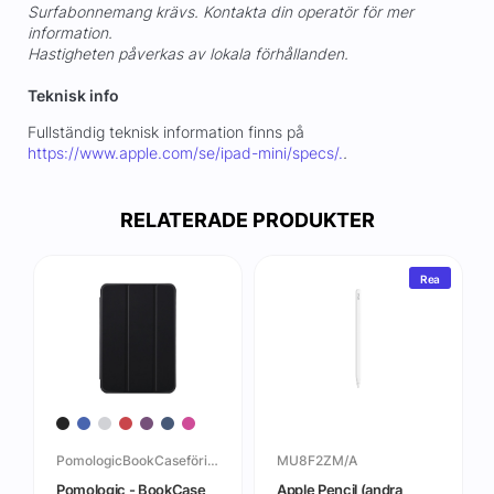
Surfabonnemang krävs. Kontakta din operatör för mer
information.
Hastigheten påverkas av lokala förhållanden.
Teknisk info
Fullständig teknisk information finns på
https://www.apple.com/se/ipad-mini/specs/.
.
RELATERADE PRODUKTER
Rea
PomologicBookCaseföriPadMini6thGen
MU8F2ZM/A
Pomologic - BookCase
Apple Pencil (andra