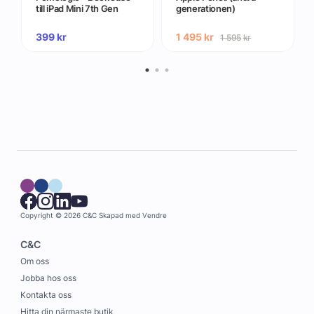
till iPad Mini 7th Gen
generationen)
399
kr
1 495
kr
1 595
kr
Copyright © 2026 C&C
Skapad med
Vendre
C&C
Om oss
Jobba hos oss
Kontakta oss
Hitta din närmaste butik