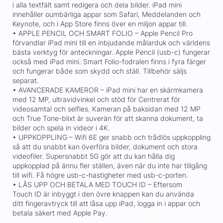
i alla textfält samt redigera och dela bilder. iPad mini
innehåller oumbärliga appar som Safari, Meddelanden och
Keynote, och i App Store finns över en miljon appar till.
• APPLE PENCIL OCH SMART FOLIO – Apple Pencil Pro
förvandlar iPad mini till en inbjudande målarduk och världens
bästa verktyg för anteckningar. Apple Pencil (usb-c) fungerar
också med iPad mini. Smart Folio-fodralen finns i fyra färger
och fungerar både som skydd och ställ. Tillbehör säljs
separat.
• AVANCERADE KAMEROR – iPad mini har en skärmkamera
med 12 MP, ultravidvinkel och stöd för Centrerat för
videosamtal och selfies. Kameran på baksidan med 12 MP
och True Tone-blixt är suverän för att skanna dokument, ta
bilder och spela in videor i 4K.
• UPPKOPPLING – Wifi 6E ger snabb och trådlös uppkoppling
så att du snabbt kan överföra bilder, dokument och stora
videofiler. Supersnabbt 5G gör att du kan hålla dig
uppkopplad på ännu fler ställen, även när du inte har tillgång
till wifi. Få högre usb-c-hastigheter med usb-c-porten.
• LÅS UPP OCH BETALA MED TOUCH ID – Eftersom
Touch ID är inbyggt i den övre knappen kan du använda
ditt fingeravtryck till att låsa upp iPad, logga in i appar och
betala säkert med Apple Pay.