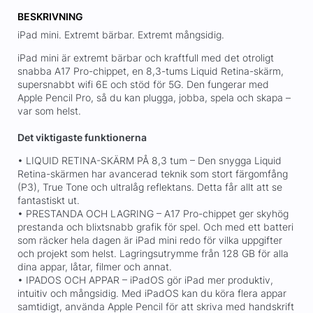
BESKRIVNING
iPad mini. Extremt bärbar. Extremt mångsidig.
iPad mini är extremt bärbar och kraftfull med det otroligt
snabba A17 Pro-chippet, en 8,3-tums Liquid Retina-skärm,
supersnabbt wifi 6E och stöd för 5G. Den fungerar med
Apple Pencil Pro, så du kan plugga, jobba, spela och skapa –
var som helst.
Det viktigaste funktionerna
• LIQUID RETINA-SKÄRM PÅ 8,3 tum – Den snygga Liquid
Retina-skärmen har avancerad teknik som stort färgomfång
(P3), True Tone och ultralåg reflektans. Detta får allt att se
fantastiskt ut.
• PRESTANDA OCH LAGRING – A17 Pro-chippet ger skyhög
prestanda och blixtsnabb grafik för spel. Och med ett batteri
som räcker hela dagen är iPad mini redo för vilka uppgifter
och projekt som helst. Lagringsutrymme från 128 GB för alla
dina appar, låtar, filmer och annat.
• IPADOS OCH APPAR – iPadOS gör iPad mer produktiv,
intuitiv och mångsidig. Med iPadOS kan du köra flera appar
samtidigt, använda Apple Pencil för att skriva med handskrift