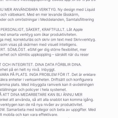
NU MER ANVÄNDBARA VERKTYG. Ny design med Liquid
de och välbekant. Med en mer levande låsskärm,
der och omröstningar i Meddelanden, Samtalsfiltrering
 PERSONLIGT, SÄKERT, KRAFTFULLT. Låt Apple
 med smarta verktyg som ökar produktiviteten.
 mejl, korrekturläs och skriv om text med Skrivverktyg.
 som visas på skärmen med visuell intelligens.
T. SÖMLÖST. eSIM ger dig större flexibilitet, mer
erhet och sömlös uppkoppling – särskilt när du reser
 OCH INTEGRITET. DINA DATA FÖRBLIR DINA.
rhet på en helt ny nivå. Inbyggt.
ARA PÅ PLATS. INGA PROBLEM FÖR IT. Det är enklare
äkra enheter i verksamheten. Driftsätt och konfigurera
 samma plats. Med inbyggda ramverk kan it-avdelningen
ställningar och policyer i hela systemet.
Å ATT DINA MEDARBETARE KAN BLI ÄNNU MER
nkel att använda, så att alla snabbt kan komma igång.
verktygen kan de nå nya nivåer av produktivitet.
. Samarbeta med kollegor och beta av uppgifter. Med
elt mobila och kan vara effektivare.