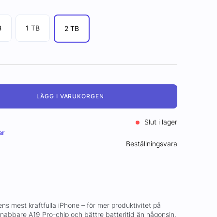
B
1 TB
2 TB
LÄGG I VARUKORGEN
Slut i lager
er
Beställningsvara
ns mest kraftfulla iPhone – för mer produktivitet på
nabbare A19 Pro-chip och bättre batteritid än någonsin.