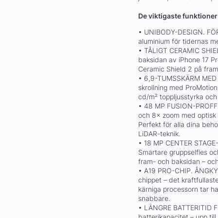
De viktigaste funktione
• UNIBODY-DESIGN. FÖR
aluminium för tidernas me
• TÅLIGT CERAMIC SHIE
baksidan av iPhone 17 Pr
Ceramic Shield 2 på fram
• 6,9-TUMSSKÄRM MED 
skrollning med ProMotion
cd/m² toppljusstyrka och
• 48 MP FUSION-PROFF
och 8× zoom med optisk kv
Perfekt för alla dina beh
LiDAR-teknik.
• 18 MP CENTER STAGE-S
Smartare gruppselfies oc
fram- och baksidan – oc
• A19 PRO-CHIP. ÅNGKY
chippet – det kraftfullas
kärniga processorn tar h
snabbare.
• LÄNGRE BATTERITID F
batterikapacitet – upp ti