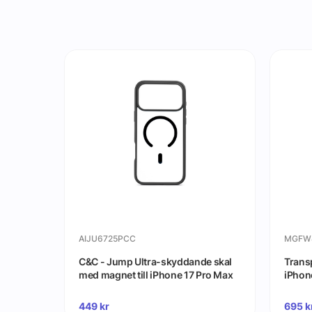
AIJU6725PCC
MGFW
C&C - Jump Ultra-skyddande skal
Transp
med magnet till iPhone 17 Pro Max
iPhon
449
kr
695
k