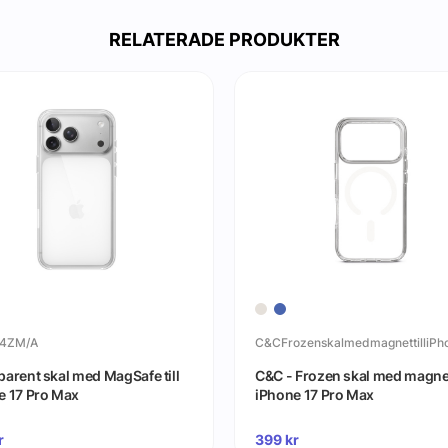
RELATERADE PRODUKTER
4ZM/A
arent skal med MagSafe till
C&C - Frozen skal med magnet 
e 17 Pro Max
iPhone 17 Pro Max
r
399
kr