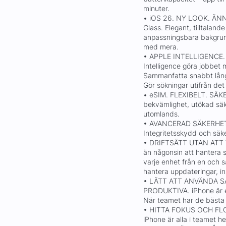
minuter.
• iOS 26. NY LOOK. ÄN
Glass. Elegant, tilltalan
anpassningsbara bakgrun
med mera.
• APPLE INTELLIGENCE.
Intelligence göra jobbet
Sammanfatta snabbt långa
Gör sökningar utifrån det
• eSIM. FLEXIBELT. SÄKER
bekvämlighet, utökad säk
utomlands.
• AVANCERAD SÄKERHET
Integritetsskydd och säke
• DRIFTSÄTT UTAN ATT V
än någonsin att hantera s
varje enhet från en och
hantera uppdateringar, in
• LÄTT ATT ANVÄNDA S
PRODUKTIVA. iPhone är e
När teamet har de bästa 
• HITTA FOKUS OCH FLOW
iPhone är alla i teamet h