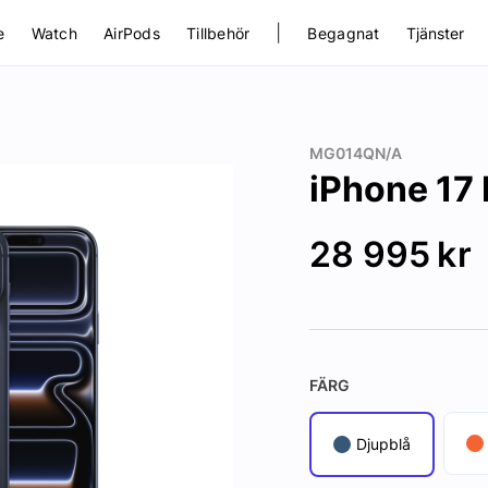
|
e
Watch
AirPods
Tillbehör
Begagnat
Tjänster
MG014QN/A
iPhone 17 
28 995
kr
FÄRG
Djupblå