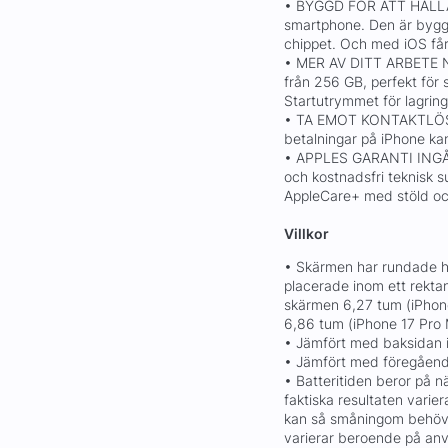
• BYGGD FÖR ATT HÅLLA. 
smartphone. Den är byggd
chippet. Och med iOS får
• MER AV DITT ARBETE
från 256 GB, perfekt för s
Startutrymmet för lagring
• TA EMOT KONTAKTLÖS
betalningar på iPhone kan
• APPLES GARANTI INGÅR.
och kostnadsfri teknisk su
AppleCare+ med stöld och 
Villkor
• Skärmen har rundade hö
placerade inom ett rekta
skärmen 6,27 tum (iPhone 
6,86 tum (iPhone 17 Pro 
• Jämfört med baksidan i
• Jämfört med föregåend
• Batteritiden beror på 
faktiska resultaten varier
kan så småningom behöva 
varierar beroende på anvä