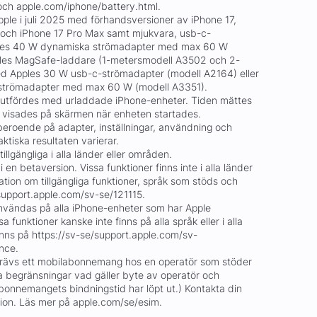
och apple.com/iphone/battery.html.
ple i juli 2025 med förhandsversioner av iPhone 17,
o och iPhone 17 Pro Max samt mjukvara, usb-c-
les 40 W dynamiska strömadapter med max 60 W
les MagSafe-laddare (1-metersmodell A3502 och 2-
 Apples 30 W usb-c-strömadapter (modell A2164) eller
strömadapter med max 60 W (modell A3351).
utfördes med urladdade iPhone-enheter. Tiden mättes
n visades på skärmen när enheten startades.
beroende på adapter, inställningar, användning och
ktiska resultaten varierar.
tillgängliga i alla länder eller områden.
i en betaversion. Vissa funktioner finns inte i alla länder
mation om tillgängliga funktioner, språk som stöds och
support.apple.com/sv-se/121115.
 användas på alla iPhone-enheter som har Apple
sa funktioner kanske inte finns på alla språk eller i alla
inns på https://sv-se/support.apple.com/sv-
ence.
krävs ett mobilabonnemang hos en operatör som stöder
 begränsningar vad gäller byte av operatör och
abonnemangets bindningstid har löpt ut.) Kontakta din
tion. Läs mer på apple.com/se/esim.