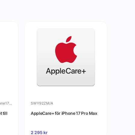
C&CFrozenskalmedmagnettilliPhone17ProMax
SWY92ZM/A
till
AppleCare+ för iPhone 17 Pro Max
C&C - A
iPhone 
2 295
kr
399
kr