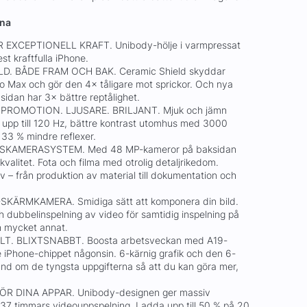
rna
 EXCEPTIONELL KRAFT. Unibody-hölje i varmpressat
st kraftfulla iPhone.
LD. BÅDE FRAM OCH BAK. Ceramic Shield skyddar
o Max och gör den 4× tåligare mot sprickor. Och nya
sidan har 3× bättre reptålighet.
PROMOTION. LJUSARE. BRILJANT. Mjuk och jämn
 upp till 120 Hz, bättre kontrast utomhus med 3000
 33 % mindre reflexer.
SKAMERASYSTEM. Med 48 MP-kameror på baksidan
alitet. Fota och filma med otrolig detaljrikedom.
ov – från produktion av material till dokumentation och
KÄRMKAMERA. Smidiga sätt att komponera din bild.
h dubbelinspelning av video för samtidig inspelning på
h mycket annat.
LT. BLIXTSNABBT. Boosta arbetsveckan med A19-
te iPhone-chippet någonsin. 6-kärnig grafik och den 6-
and om de tyngsta uppgifterna så att du kan göra mer,
ÖR DINA APPAR. Unibody-designen ger massiv
ll 37 timmars videouppspelning. Ladda upp till 50 % på 20