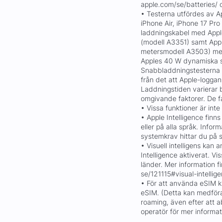
apple.com/se/batteries/ 
• Testerna utfördes av Ap
iPhone Air, iPhone 17 Pr
laddningskabel med App
(modell A3351) samt App
metersmodell A3503) med
Apples 40 W dynamiska 
Snabbladdningstesterna 
från det att Apple-logga
Laddningstiden varierar 
omgivande faktorer. De fa
• Vissa funktioner är inte 
• Apple Intelligence finns 
eller på alla språk. Infor
systemkrav hittar du på 
• Visuell intelligens kan
Intelligence aktiverat. Vis
länder. Mer information f
se/121115#visual-intellig
• För att använda eSIM 
eSIM. (Detta kan medföra
roaming, även efter att 
operatör för mer informa