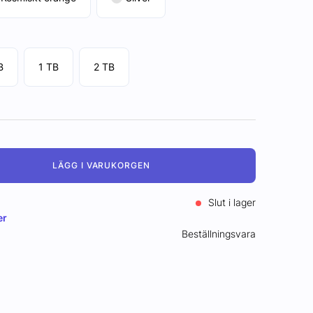
B
1 TB
2 TB
LÄGG I VARUKORGEN
Slut i lager
er
Beställningsvara