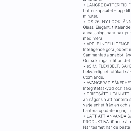
• LÄNGRE BATTERITID F
batterikapacitet – upp ti
minuter.
• iOS 26. NY LOOK. ÄN
Glass. Elegant, tilltalan
anpassningsbara bakgrun
med mera.
• APPLE INTELLIGENCE.
Intelligence göra jobbet
Sammanfatta snabbt långa
Gör sökningar utifrån det
• eSIM. FLEXIBELT. SÄKER
bekvämlighet, utökad säk
utomlands.
• AVANCERAD SÄKERHET
Integritetsskydd och säke
• DRIFTSÄTT UTAN ATT V
än någonsin att hantera s
varje enhet från en och
hantera uppdateringar, in
• LÄTT ATT ANVÄNDA S
PRODUKTIVA. iPhone är e
När teamet har de bästa 