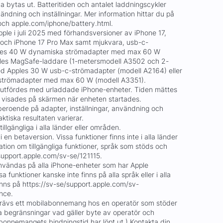
bytas ut. Batteritiden och antalet laddningscykler
ndning och inställningar. Mer information hittar du på
och apple.com/iphone/battery.html.
ple i juli 2025 med förhandsversioner av iPhone 17,
o och iPhone 17 Pro Max samt mjukvara, usb-c-
les 40 W dynamiska strömadapter med max 60 W
les MagSafe-laddare (1-metersmodell A3502 och 2-
 Apples 30 W usb-c-strömadapter (modell A2164) eller
strömadapter med max 60 W (modell A3351).
utfördes med urladdade iPhone-enheter. Tiden mättes
n visades på skärmen när enheten startades.
beroende på adapter, inställningar, användning och
ktiska resultaten varierar.
tillgängliga i alla länder eller områden.
i en betaversion. Vissa funktioner finns inte i alla länder
mation om tillgängliga funktioner, språk som stöds och
support.apple.com/sv-se/121115.
 användas på alla iPhone-enheter som har Apple
sa funktioner kanske inte finns på alla språk eller i alla
inns på https://sv-se/support.apple.com/sv-
ence.
krävs ett mobilabonnemang hos en operatör som stöder
 begränsningar vad gäller byte av operatör och
abonnemangets bindningstid har löpt ut.) Kontakta din