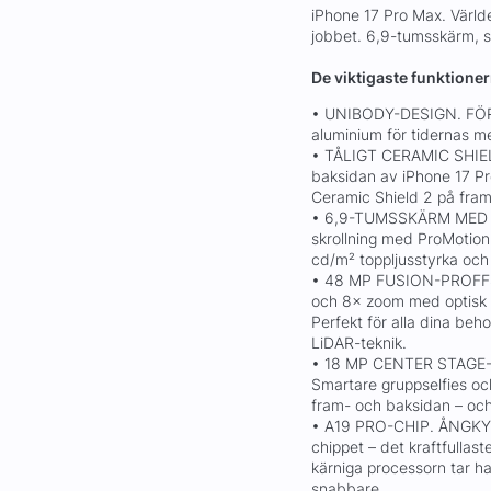
iPhone 17 Pro Max. Världe
jobbet. 6,9-tumsskärm, s
De viktigaste funktione
• UNIBODY-DESIGN. FÖR
aluminium för tidernas me
• TÅLIGT CERAMIC SHIE
baksidan av iPhone 17 Pr
Ceramic Shield 2 på fram
• 6,9-TUMSSKÄRM MED 
skrollning med ProMotion
cd/m² toppljusstyrka och
• 48 MP FUSION-PROFF
och 8× zoom med optisk kv
Perfekt för alla dina beh
LiDAR-teknik.
• 18 MP CENTER STAGE-S
Smartare gruppselfies oc
fram- och baksidan – oc
• A19 PRO-CHIP. ÅNGKY
chippet – det kraftfullas
kärniga processorn tar h
snabbare.