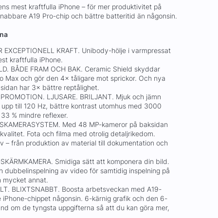
ns mest kraftfulla iPhone – för mer produktivitet på
nabbare A19 Pro-chip och bättre batteritid än någonsin.
rna
 EXCEPTIONELL KRAFT. Unibody-hölje i varmpressat
st kraftfulla iPhone.
LD. BÅDE FRAM OCH BAK. Ceramic Shield skyddar
o Max och gör den 4× tåligare mot sprickor. Och nya
sidan har 3× bättre reptålighet.
PROMOTION. LJUSARE. BRILJANT. Mjuk och jämn
 upp till 120 Hz, bättre kontrast utomhus med 3000
 33 % mindre reflexer.
SKAMERASYSTEM. Med 48 MP-kameror på baksidan
alitet. Fota och filma med otrolig detaljrikedom.
ov – från produktion av material till dokumentation och
KÄRMKAMERA. Smidiga sätt att komponera din bild.
h dubbelinspelning av video för samtidig inspelning på
h mycket annat.
LT. BLIXTSNABBT. Boosta arbetsveckan med A19-
te iPhone-chippet någonsin. 6-kärnig grafik och den 6-
and om de tyngsta uppgifterna så att du kan göra mer,