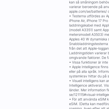
kan så småningom behöva 
varierar beroende på anvä
apple.com/se/batteries/ 
• Testerna utfördes av Ap
iPhone Air, iPhone 17 Pr
laddningskabel med App
(modell A3351) samt App
metersmodell A3503) med
Apples 40 W dynamiska 
Snabbladdningstesterna 
från det att Apple-logga
Laddningstiden varierar 
omgivande faktorer. De fa
• Vissa funktioner är inte 
• Apple Intelligence finns 
eller på alla språk. Infor
systemkrav hittar du på 
• Visuell intelligens kan
Intelligence aktiverat. Vis
länder. Mer information f
se/121115#visual-intellig
• För att använda eSIM 
eSIM. (Detta kan medföra
roaming, även efter att 