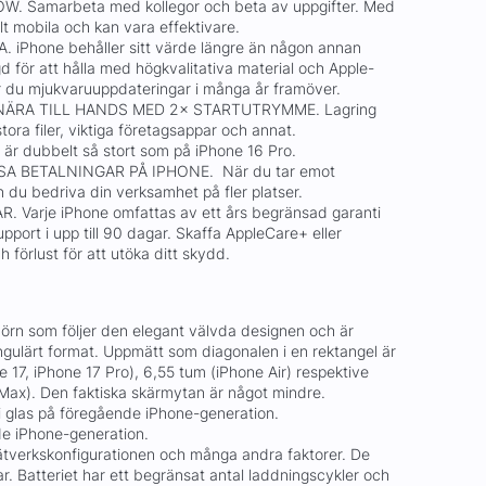
. Samarbeta med kollegor och beta av uppgifter. Med
elt mobila och kan vara effektivare.
iPhone behåller sitt värde längre än någon annan
 för att hålla med högkvalitativa material och Apple-
 du mjukvaruuppdateringar i många år framöver.
 NÄRA TILL HANDS MED 2× STARTUTRYMME. Lagring
tora filer, viktiga företagsappar och annat.
 är dubbelt så stort som på iPhone 16 Pro.
A BETALNINGAR PÅ IPHONE. När du tar emot
 du bedriva din verksamhet på fler platser.
 Varje iPhone omfattas av ett års begränsad garanti
pport i upp till 90 dagar. Skaffa AppleCare+ eller
förlust för att utöka ditt skydd.
rn som följer den elegant välvda designen och är
ngulärt format. Uppmätt som diagonalen i en rektangel är
17, iPhone 17 Pro), 6,55 tum (iPhone Air) respektive
Max). Den faktiska skärmytan är något mindre.
 glas på föregående iPhone-generation.
e iPhone-generation.
nätverkskonfigurationen och många andra faktorer. De
ar. Batteriet har ett begränsat antal laddningscykler och