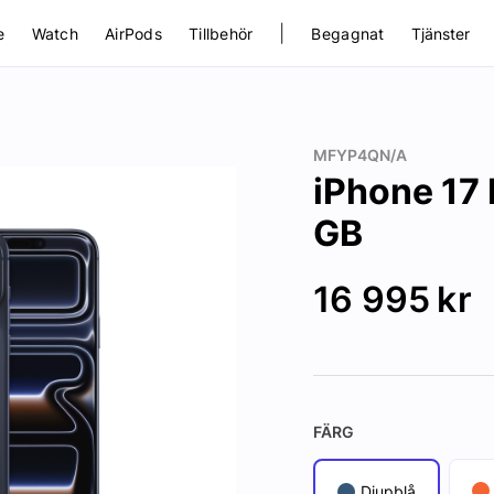
|
e
Watch
AirPods
Tillbehör
Begagnat
Tjänster
MFYP4QN/A
iPhone 17
GB
16 995
kr
FÄRG
Djupblå