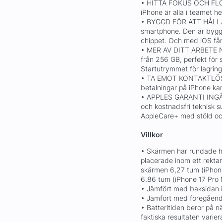
• HITTA FOKUS OCH FLOW
iPhone är alla i teamet h
• BYGGD FÖR ATT HÅLLA. 
smartphone. Den är byggd
chippet. Och med iOS får
• MER AV DITT ARBETE
från 256 GB, perfekt för s
Startutrymmet för lagring
• TA EMOT KONTAKTLÖS
betalningar på iPhone kan
• APPLES GARANTI INGÅR.
och kostnadsfri teknisk su
AppleCare+ med stöld och 
Villkor
• Skärmen har rundade hö
placerade inom ett rekta
skärmen 6,27 tum (iPhone 
6,86 tum (iPhone 17 Pro 
• Jämfört med baksidan i
• Jämfört med föregåend
• Batteritiden beror på 
faktiska resultaten varier