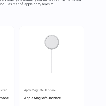
tion. Läs mer på apple.com/se/esim.
SilikonskalmedMagSafetilliPhone17ProMax
AppleMagSafe-laddare
iPhone
Apple MagSafe-laddare
TechWov
iPhone 