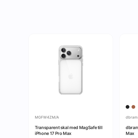
MGFW4ZM/A
dbram
e skal
Transparent skal med MagSafe till
dbram
ro Max
iPhone 17 Pro Max
Max