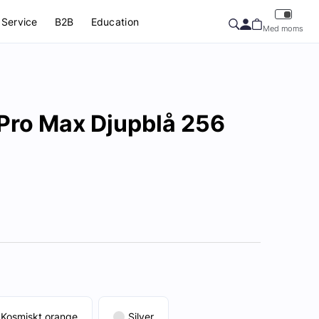
Service
B2B
Education
Med moms
 Pro Max Djupblå 256
Kosmiskt orange
Silver