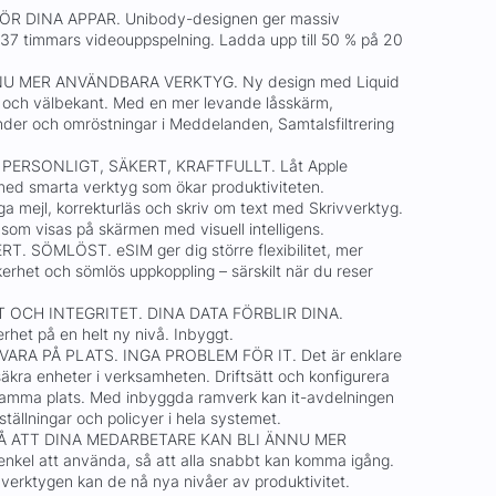
ÖR DINA APPAR. Unibody-designen ger massiv
ll 37 timmars videouppspelning. Ladda upp till 50 % på 20
NU MER ANVÄNDBARA VERKTYG. Ny design med Liquid
de och välbekant. Med en mer levande låsskärm,
der och omröstningar i Meddelanden, Samtalsfiltrering
 PERSONLIGT, SÄKERT, KRAFTFULLT. Låt Apple
 med smarta verktyg som ökar produktiviteten.
 mejl, korrekturläs och skriv om text med Skrivverktyg.
 som visas på skärmen med visuell intelligens.
T. SÖMLÖST. eSIM ger dig större flexibilitet, mer
erhet och sömlös uppkoppling – särskilt när du reser
 OCH INTEGRITET. DINA DATA FÖRBLIR DINA.
rhet på en helt ny nivå. Inbyggt.
ARA PÅ PLATS. INGA PROBLEM FÖR IT. Det är enklare
äkra enheter i verksamheten. Driftsätt och konfigurera
 samma plats. Med inbyggda ramverk kan it-avdelningen
ställningar och policyer i hela systemet.
Å ATT DINA MEDARBETARE KAN BLI ÄNNU MER
nkel att använda, så att alla snabbt kan komma igång.
verktygen kan de nå nya nivåer av produktivitet.