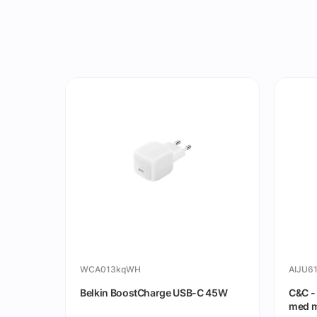
WCA013kqWH
AIJU6
 17 Pro
Belkin BoostCharge USB-C 45W
C&C -
med ma