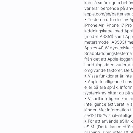
kan så småningom behöva 
varierar beroende på anvä
apple.com/se/batteries/ 
• Testerna utfördes av Ap
iPhone Air, iPhone 17 Pr
laddningskabel med App
(modell A3351) samt App
metersmodell A3503) med
Apples 40 W dynamiska 
Snabbladdningstesterna 
från det att Apple-logga
Laddningstiden varierar 
omgivande faktorer. De fa
• Vissa funktioner är inte 
• Apple Intelligence finns 
eller på alla språk. Infor
systemkrav hittar du på 
• Visuell intelligens kan
Intelligence aktiverat. Vis
länder. Mer information f
se/121115#visual-intellig
• För att använda eSIM 
eSIM. (Detta kan medföra
roaming, även efter att 