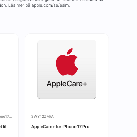
tion. Läs mer på apple.com/se/esim.
C&CFrozenskalmedmagnettilliPhone17Pro
SWY42ZM/A
MGFT4Z
till
AppleCare+ för iPhone 17 Pro
Transpa
iPhone 