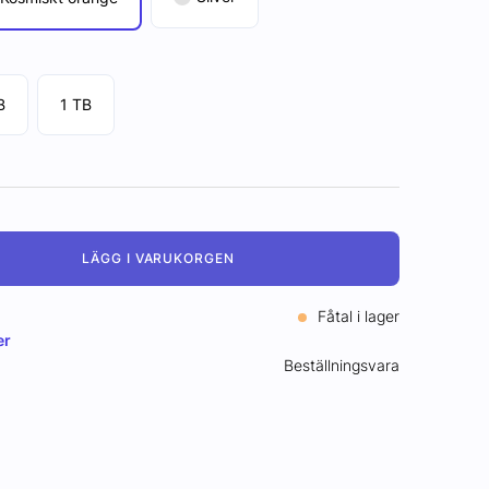
B
1 TB
LÄGG I VARUKORGEN
Fåtal i lager
er
Beställningsvara