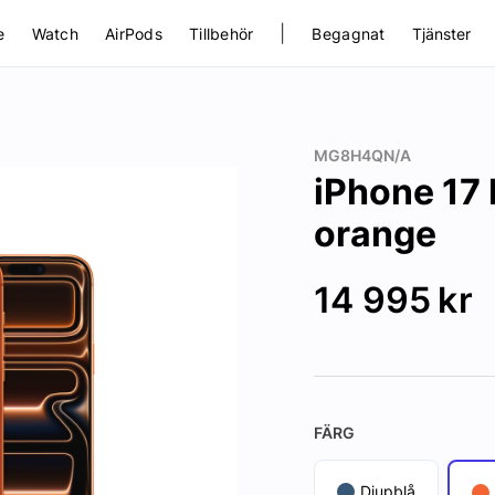
|
e
Watch
AirPods
Tillbehör
Begagnat
Tjänster
MG8H4QN/A
iPhone 17
orange
14 995
kr
FÄRG
Djupblå