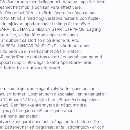
. Samarbeta med kollegor och beta av uppgifter. Med
 teamet helt mobila och kan vara effektivare.
iPhone behåller sitt värde längre än någon annan
 för att hålla med högkvalitativa material och Apple-
 du mjukvaruuppdateringar i många år framöver.
 NÄRA TILL HANDS MED 2× STARTUTRYMME. Lagring
tora filer, viktiga företagsappar och annat.
 är dubbelt så stort som på iPhone 16 Pro.
A BETALNINGAR PÅ IPHONE. När du tar emot
 du bedriva din verksamhet på fler platser.
 Varje iPhone omfattas av ett års begränsad garanti
pport i upp till 90 dagar. Skaffa AppleCare+ eller
förlust för att utöka ditt skydd.
rn som följer den elegant välvda designen och är
ngulärt format. Uppmätt som diagonalen i en rektangel är
17, iPhone 17 Pro), 6,55 tum (iPhone Air) respektive
Max). Den faktiska skärmytan är något mindre.
 glas på föregående iPhone-generation.
e iPhone-generation.
nätverkskonfigurationen och många andra faktorer. De
ar. Batteriet har ett begränsat antal laddningscykler och