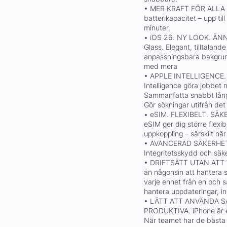
• MER KRAFT FÖR ALLA 
batterikapacitet – upp ti
minuter.
• iOS 26. NY LOOK. ÄN
Glass. Elegant, tilltalan
anpassningsbara bakgrun
med mera
• APPLE INTELLIGENCE.
Intelligence göra jobbet
Sammanfatta snabbt långa
Gör sökningar utifrån det
• eSIM. FLEXIBELT. SÄK
eSIM ger dig större flexi
upp­koppling – särskilt nä
• AVANCERAD SÄKERHET
Integritetsskydd och säke
• DRIFTSÄTT UTAN ATT V
än någonsin att hantera s
varje enhet från en och
hantera uppdateringar, in
• LÄTT ATT ANVÄNDA S
PRODUKTIVA. iPhone är e
När teamet har de bästa 