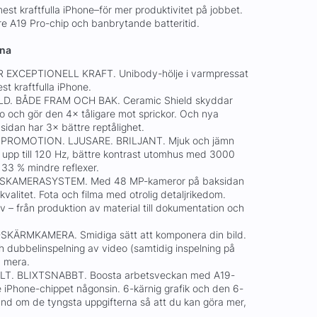
est kraftfulla iPhone–för mer produktivitet på jobbet.
e A19 Pro-chip och banbrytande batteritid.
rna
 EXCEPTIONELL KRAFT. Unibody-hölje i varmpressat
st kraftfulla iPhone.
LD. BÅDE FRAM OCH BAK. Ceramic Shield skyddar
o och gör den 4× tåligare mot sprickor. Och nya
sidan har 3× bättre reptålighet.
PROMOTION. LJUSARE. BRILJANT. Mjuk och jämn
 upp till 120 Hz, bättre kontrast utomhus med 3000
 33 % mindre reflexer.
SKAMERASYSTEM. Med 48 MP-kameror på baksidan
alitet. Fota och filma med otrolig detaljrikedom.
ov – från produktion av material till dokumentation och
KÄRMKAMERA. Smidiga sätt att komponera din bild.
h dubbelinspelning av video (samtidig inspelning på
 mera.
LT. BLIXTSNABBT. Boosta arbetsveckan med A19-
te iPhone-chippet någonsin. 6-kärnig grafik och den 6-
and om de tyngsta uppgifterna så att du kan göra mer,