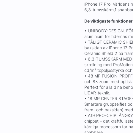
iPhone 17 Pro. Världens m
6,3-tumsskärm,1 snabbar
De viktigaste funktione
• UNIBODY-DESIGN. FÖR
aluminium för tidernas me
• TÅLIGT CERAMIC SHIE
baksidan av iPhone 17 Pr
Ceramic Shield 2 på fram
• 6,3-TUMSSKÄRM MED 
skrollning med ProMotion
cd/m² toppljusstyrka och
• 48 MP FUSION-PROFF
och 8× zoom med optisk kv
Perfekt för alla dina beh
LiDAR-teknik.
• 18 MP CENTER STAGE-S
Smartare gruppselfies oc
fram- och baksidan) med
• A19 PRO-CHIP. ÅNGKY
chippet – det kraftfullas
kärniga processorn tar h
snabbare.