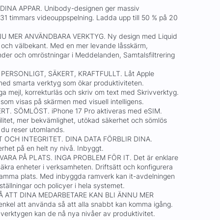
DINA APPAR. Unibody-designen ger massiv
ll 31 timmars videouppspelning. Ladda upp till 50 % på 20
NU MER ANVÄNDBARA VERKTYG. Ny design med Liquid
de och välbekant. Med en mer levande låsskärm,
der och omröstningar i Meddelanden, Samtalsfiltrering
 PERSONLIGT, SÄKERT, KRAFTFULLT. Låt Apple
 med smarta verktyg som ökar produktiviteten.
 mejl, korrekturläs och skriv om text med Skrivverktyg.
 som visas på skärmen med visuell intelligens.
ERT. SÖMLÖST. iPhone 17 Pro aktiveras med eSIM.
bilitet, mer bekvämlighet, utökad säkerhet och sömlös
r du reser utomlands.
 OCH INTEGRITET. DINA DATA FÖRBLIR DINA.
rhet på en helt ny nivå. Inbyggt.
ARA PÅ PLATS. INGA PROBLEM FÖR IT. Det är enklare
äkra enheter i verksamheten. Driftsätt och konfigurera
 samma plats. Med inbyggda ramverk kan it-avdelningen
ställningar och policyer i hela systemet.
Å ATT DINA MEDARBETARE KAN BLI ÄNNU MER
nkel att använda så att alla snabbt kan komma igång.
verktygen kan de nå nya nivåer av produktivitet.