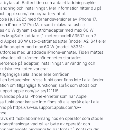
bytas ut. Batteritiden och antalet laddningscykler
ndning och inställningar. Mer information hittar du på
och apple.com/iphone/battery.html.
ple i juli 2025 med förhandsversioner av iPhone 17,
o och iPhone 17 Pro Max samt mjukvara, usb-c-
les 40 W dynamiska strömadapter med max 60 W
les MagSafe-laddare (1-metersmodell A3502 och 2-
 Apples 30 W usb-c-strömadapter (modell A2164) eller
strömadapter med max 60 W (modell A3351).
utfördes med urladdade iPhone-enheter. Tiden mättes
n visades på skärmen när enheten startades.
beroende på adapter, inställningar, användning och
ktiska resultaten varierar.
tillgängliga i alla länder eller områden.
i en betaversion. Vissa funktioner finns inte i alla länder
mation om tillgängliga funktioner, språk som stöds och
support.apple.com/sv-se/121115.
 användas på alla iPhone-enheter som har Apple
sa funktioner kanske inte finns på alla språk eller i alla
inns på https://sv-se/support.apple.com/sv-
ence.
krävs ett mobilabonnemang hos en operatör som stöder
 begränsningar vad gäller byte av operatör och
abonnemangets bindningstid har löpt ut.) Kontakta din