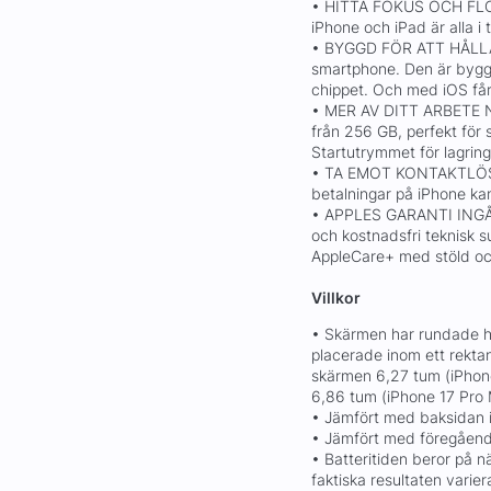
• HITTA FOKUS OCH FLOW
iPhone och iPad är alla i
• BYGGD FÖR ATT HÅLLA. 
smartphone. Den är byggd
chippet. Och med iOS får
• MER AV DITT ARBETE
från 256 GB, perfekt för s
Startutrymmet för lagring
• TA EMOT KONTAKTLÖS
betalningar på iPhone kan
• APPLES GARANTI INGÅR.
och kostnadsfri teknisk su
AppleCare+ med stöld och 
Villkor
• Skärmen har rundade hö
placerade inom ett rekta
skärmen 6,27 tum (iPhone 
6,86 tum (iPhone 17 Pro 
• Jämfört med baksidan i
• Jämfört med föregåend
• Batteritiden beror på 
faktiska resultaten varier